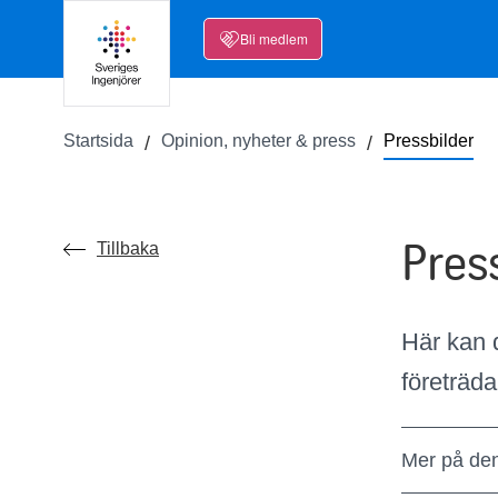
Bli medlem
Startsida
Opinion, nyheter & press
Pressbilder
Pres
Tillbaka
Här kan 
företräda
Mer på de