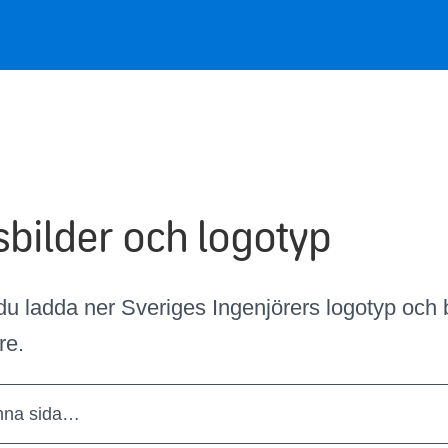
sbilder och logotyp
du ladda ner Sveriges Ingenjörers logotyp och b
re.
nna sida…