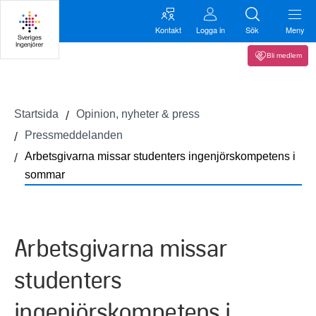
Kontakt
Logga in
Sök
Meny
Bli medlem
Startsida
Opinion, nyheter & press
Pressmeddelanden
Arbetsgivarna missar studenters ingenjörskompetens i
sommar
Arbetsgivarna missar
studenters
ingenjörskompetens i