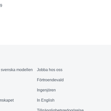
9
& svenska modellen
Jobba hos oss
Förtroendevald
Ingenjören
mskapet
In English
Tillgänglighetsredogörelse