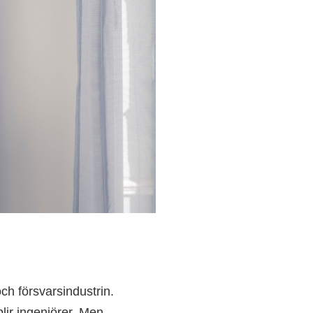
och försvarsindustrin.
blir ingenjörer. Men