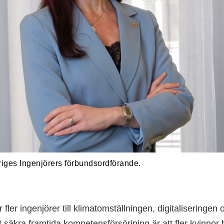
riges Ingenjörers förbundsordförande.
fler ingenjörer till klimatomställningen, digitaliseringen 
t säkra framtida kompetensförsörjning är att fler kvinnor 