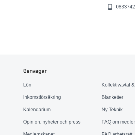
0833742
Genvägar
Lön
Kollektivavtal 
Inkomstförsäkring
Blanketter
Kalendarium
Ny Teknik
Opinion, nyheter och press
FAQ om medle
Medlemskapet
FAQ arbetsrätt