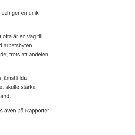
 och ger en unik
ofta är en väg till
d arbetsbyten.
e, trots att andelen
h jämställda
et skulle stärka
rand.
ns även på
Rapporter