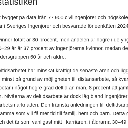
tatistiken
 bygger på data från 77 900 civilingenjörer och högskol
 i Sveriges Ingenjörer och besvarade löneenkäten 202
innor totalt är 30 procent, men andelen är högre i de yn
–29 år är 37 procent av ingenjörerna kvinnor, medan de
åldersgruppen 60 år och äldre.
eltidsarbetet har minskat kraftigt de senaste åren och li
e minst på grund av möjligheten till distansarbete, så kva
betar i något högre grad deltid än män, 8 procent att jä
. Nivåerna av deltidsarbete är dock låg bland ingenjörer
arbetsmarknaden. Den främsta anledningen till deltidsarb
mma som vill få mer tid till familj, hem och barn. Detta 
 det är som vanligast mitt i karriären, i åldrarna 30–49 