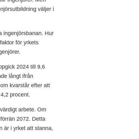
jörsutbildning väljer i
lja ingenjörsbanan. Hur
aktor för yrkets
ngenjörer.
gick 2024 till 9,6
de långt ifrån
om kvarstår efter att
å 4,2 procent.
kvärdigt arbete. Om
 förrän 2072. Detta
 är i yrket att stanna,