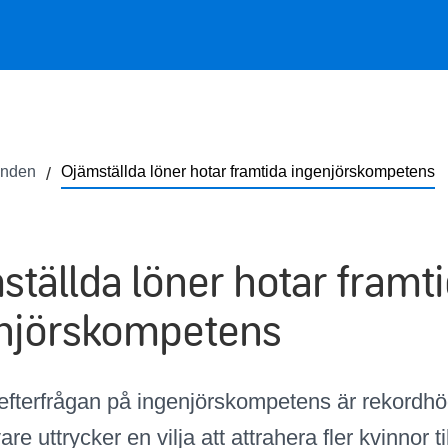
anden
Ojämställda löner hotar framtida ingenjörskompetens
ställda löner hotar framt
njörskompetens
t efterfrågan på ingenjörskompetens är rekordh
re uttrycker en vilja att attrahera fler kvinnor til