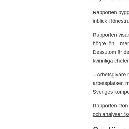
Rapporten bygge
inblick i lönest
Rapporten visar 
högre lön – men
Dessutom är de 
kvinnliga chefe
– Arbetsgivare 
arbetsplatser, m
Sveriges kompet
Rapporten Rön 
och analyser (s