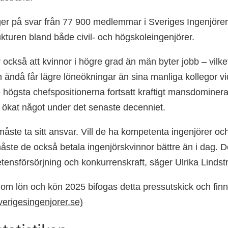
r på svar från 77 900 medlemmar i Sveriges Ingenjörer
rukturen bland både civil- och högskoleingenjörer.
också att kvinnor i högre grad än män byter jobb – vilket 
 ändå får lägre löneökningar än sina manliga kollegor vi
högsta chefspositionerna fortsatt kraftigt mansdominerad
r ökat något under det senaste decenniet.
måste ta sitt ansvar. Vill de ha kompetenta ingenjörer oc
åste de också betala ingenjörskvinnor bättre än i dag. D
ensförsörjning och konkurrenskraft, säger Ulrika Lindst
om lön och kön 2025 bifogas detta pressutskick och fin
verigesingenjorer.se)