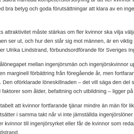
 bra betyg och goda förutsättningar att klara av en ingen
s attraktivitet måste stärkas om fler kvinnor ska vilja vä
en ser ut, och hur den står sig mot männen, är en viktig f
äger Ulrika Lindstrand, förbundsordförande för Sveriges I
rålönegapet mellan ingenjörsmän och ingenjörskvinnor upp
en marginell förbättring från föregående år, men fortfaran
. Den oförklarade löneskillnaden – det vill säga den del s
ll faktorer som ålder, befattning och utbildning – ligger p
abelt att kvinnor fortfarande tjänar mindre än män för li
tsätter i samma takt når vi inte jämställda ingenjörslöner
er kvinnor till ingenjörsyrket eller får de kvinnor som redan
ndstrand.