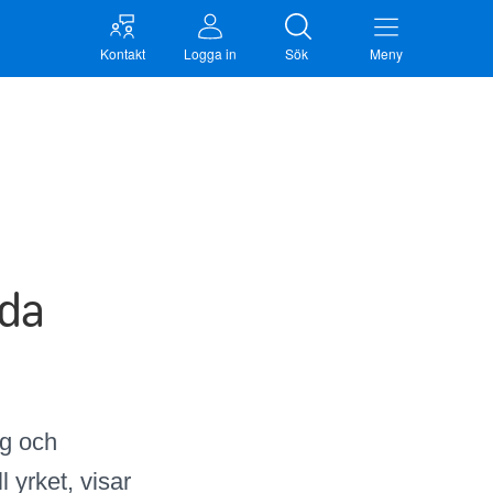
Kontakt
Logga in
Sök
Meny
ida
ög och
l yrket, visar