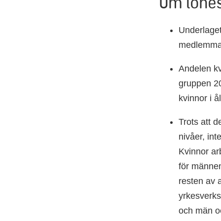
Om lönes
Underlaget
medlemmar
Andelen kv
gruppen 20
kvinnor i 
Trots att d
nivåer, int
Kvinnor ar
för männen
resten av 
yrkesverksa
och män och