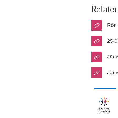
Relater
Rön 
25-0
Jäms
Jäms