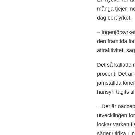
många tjejer med
dag bort yrket.
– Ingenjörsyrket
den framtida lön
attraktivitet, s
Det så kallade 
procent. Det är 
jämställda löner
hänsyn tagits ti
– Det är oaccept
utvecklingen for
lockar varken fl
säger Ulrika Li