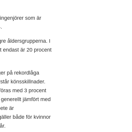
eingenjörer som är
4.
gre åldersgrupperna. I
t endast är 20 procent
gger på rekordlåga
rstår könsskillnader.
mföras med 3 procent
 generellt jämfört med
ete är
gäller både för kvinnor
år.