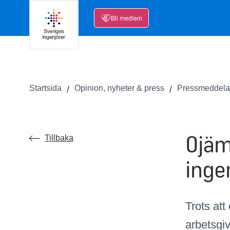
Bli medlem
Startsida
Opinion, nyheter & press
Pressmeddel
Ojäm
Tillbaka
inge
Trots at
arbetsgiva