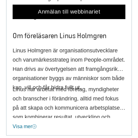
en kort presentation längre ner på sidan som
Anmälan till webbinariet
ni kan utgå ifrån.
Om föreläsaren Linus Holmgren
Linus Holmgren är organisationsutvecklare
och varumärkesstrateg inom People-området.
Han drivs av övertygelsen att framgångsrika
organisationer byggs av människor som både
kan, vill och får bidra fullt ut.
Linus har arbetat med företag, myndigheter
och branscher i förändring, alltid med fokus
på att skapa och kommunicera arbetsplatser
som kombinerar resultat, utveckling och
engagemang. Han är ekonom från
Visa mer
Stockholms universitet.