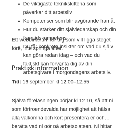
De viktigaste teknikskiftena som
påverkar ditt arbetsliv
Kompetenser som blir avgörande framåt
Hur du stärker ditt självledarskap och din
framtidskompetens
Ett webbinarium för dig som vill ligga steget
Du får konkreta insikter om vad du själv
före, inte springa efter.
kan göra redan idag – och vad du
faktiskt kan förvänta dig av din
Praktisk information
arbetsgivare i morgondagens arbetsliv.
Tid:
16 september kl 12.00–12.55
Själva föreläsningen börjar kl 12.10, så att ni
som förtroendevalda har möjlighet att hälsa
alla välkomna och kort presentera er och
berätta vad ni gör på arbetsplatsen. Ni hittar