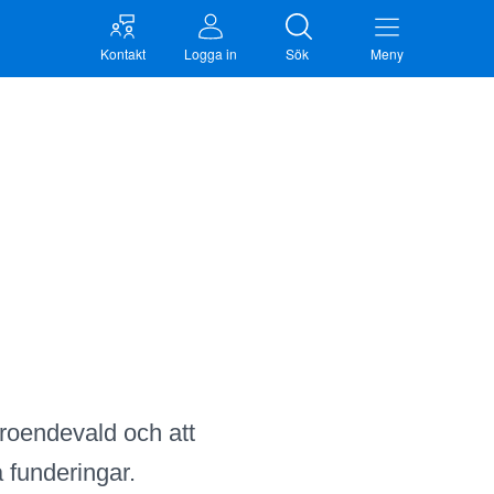
Kontakt
Logga in
Sök
Meny
n
roendevald och att
å funderingar.