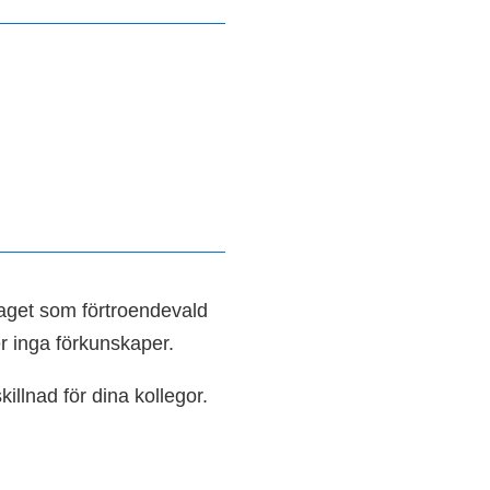
raget som förtroendevald
er inga förkunskaper.
illnad för dina kollegor.