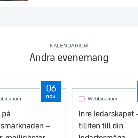
KALENDARIUM
Andra evenemang
06
nov.
binarium
Webbinarium
 på
Inre ledarskapet 
tsmarknaden –
tilliten till din
, möjligheter
ledarförmåga