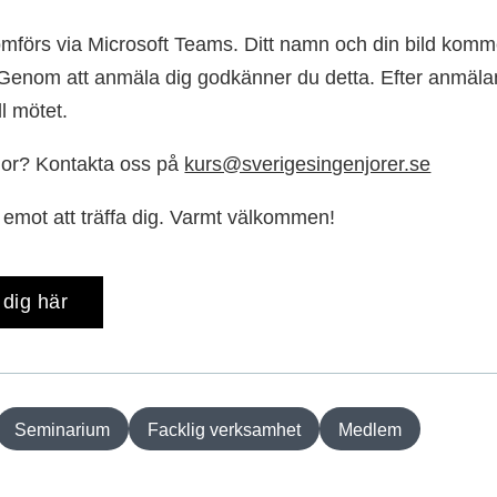
mförs via Microsoft Teams. Ditt namn och din bild komme
 Genom att anmäla dig godkänner du detta. Efter anmälan
ll mötet.
gor? Kontakta oss på
kurs@sverigesingenjorer.se
m emot att träffa dig. Varmt välkommen!
dig här
Seminarium
Facklig verksamhet
Medlem