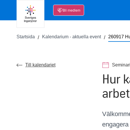
Bli medlem
Startsida
Kalendarium - aktuella event
260917 Hur
Till kalendariet
Seminar
Hur k
arbet
Välkommen
engagera s