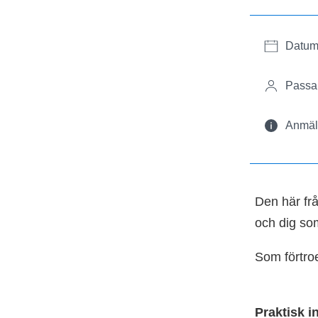
Datum
Passar
Anmäl 
Den här fr
och dig so
Som förtroe
Praktisk 