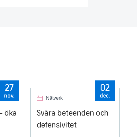
27
02
nov.
dec.
Nätverk
– öka
Svåra beteenden och
defensivitet