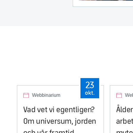
23
okt.
Webbinarium
Web
Vad vet vi egentligen?
Ålder
Om universum, jorden
arbe
och vår framtid
myter