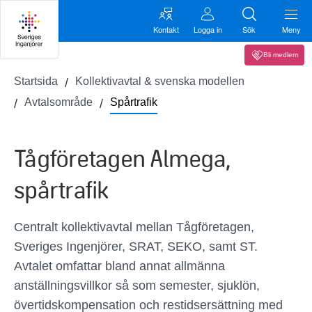
Kontakt
Logga in
Sök
Meny
Bli medlem
Startsida
Kollektivavtal & svenska modellen
Avtalsområde
Spårtrafik
Tågföretagen Almega,
spårtrafik
Centralt k
ollektivavtal mellan Tågföretagen,
Sveriges Ingenjörer
,
SRAT
,
SEKO,
samt
ST.
Avtalet o
mfattar bland annat allmänna
anställningsvillkor
så som semester, sjuklön,
övertids
kompensation
och restidsersättning med