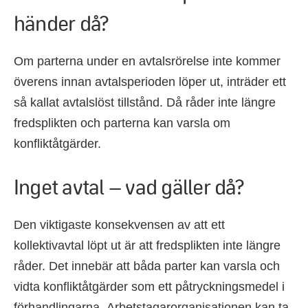
händer då?
O
m parterna under
en avtalsrörelse
inte kommer
överens innan avtalsperioden löper ut,
inträder ett
så kallat
avtalslöst tillstånd
.
Då
råder inte längre
fredsplikt
en
och p
arterna kan varsla om
konfliktå
t
gärder
.
Inget avtal – vad gäller då?
Den viktigaste konsekvensen av att ett
kollektiv
avtal löpt ut är att fredsplikten inte längre
råder. Det innebär att båda parter kan varsla och
vidta konfliktåtgärder som ett påtryckningsmedel i
förhandlingarna.
Arbetstagarorganisationen kan ta