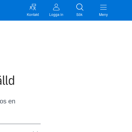
Kontakt
Logga in
Sök
Meny
lld
os en