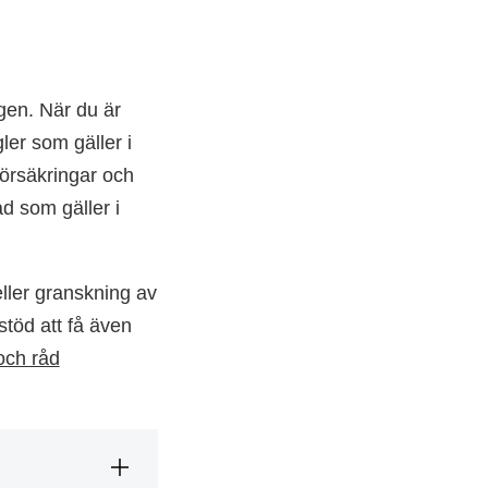
ngen. När du är
ler som gäller i
försäkringar och
ad som gäller i
eller granskning av
stöd att få även
och råd