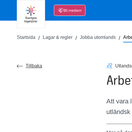
Bli medlem
Startsida
Lagar & regler
Jobba utomlands
Arbe
Tillbaka
Utland
Arbe
Att vara 
utländsk