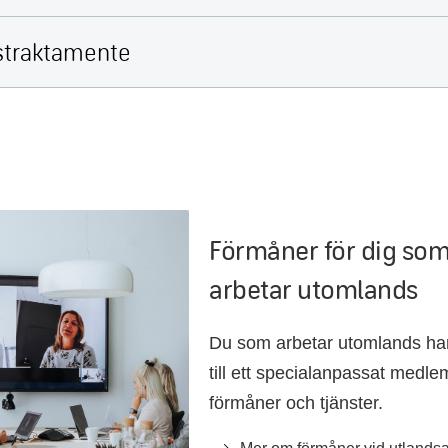
straktamente
Förmåner för dig so
arbetar utomlands
Du som arbetar utomlands har
till ett specialanpassat med
förmåner och tjänster.