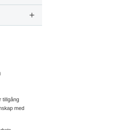
m
 tillgång
lemskap med