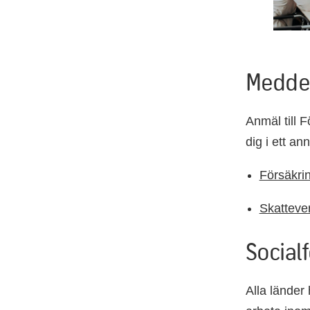
Meddel
Anmäl till 
dig i ett an
Försäkri
Skatteve
Social
Alla länder 