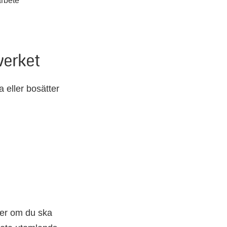
arbete
verket
 eller bosätter
ader om du ska