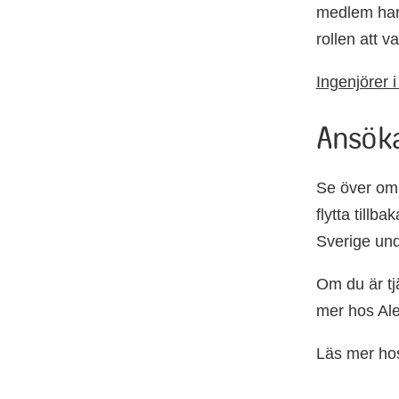
medlem har 
rollen att v
Ingenjörer i
Ansöka
Se över om 
flytta tillb
Sverige und
Om du är tj
mer hos Al
Läs mer ho