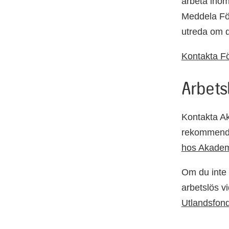
arbeta inom
Meddela Fö
utreda om du
Kontakta F
Arbets
Kontakta A
rekommender
hos Akadem
Om du inte 
arbetslös v
Utlandsfon