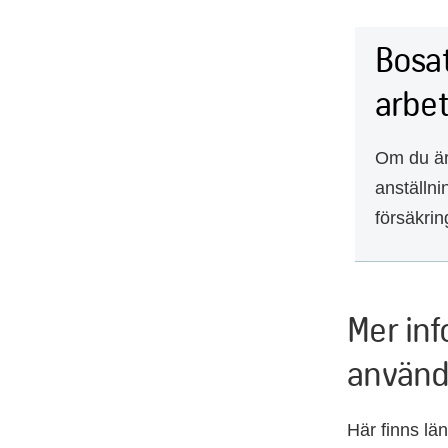
Bosat
arbe
Om du är 
anställni
försäkrin
Mer in
använd
Här finns län