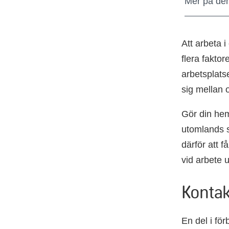
Mer på de
Att arbeta 
flera fakto
arbetsplatse
sig mellan 
Gör din hem
utomlands s
därför att f
vid arbete 
Kontak
En del i fö