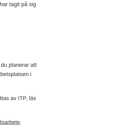
ar tagit på sig
du planerar att
rbetsplatsen i
tas av ITP, läs
ndsarbete
.