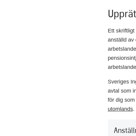
Upprät
Ett skriftli
anställd av
arbetslande
pensionsintj
arbetslande
Sveriges In
avtal som i
för dig so
utomlands
.
Anställ