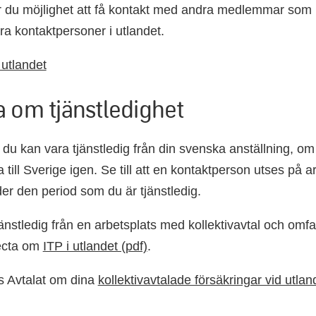
du möjlighet att få kontakt med andra medlemmar som h
ara kontaktpersoner i utlandet.
 utlandet
 om tjänstledighet
du kan vara tjänstledig från din svenska anställning, om 
aka till Sverige igen. Se till att en kontaktperson utses på a
er den period som du är tjänstledig.
änstledig från en arbetsplats med kollektivavtal och omfat
ecta om
ITP i utlandet (pdf)
.
s Avtalat om dina
kollektivavtalade försäkringar vid utla