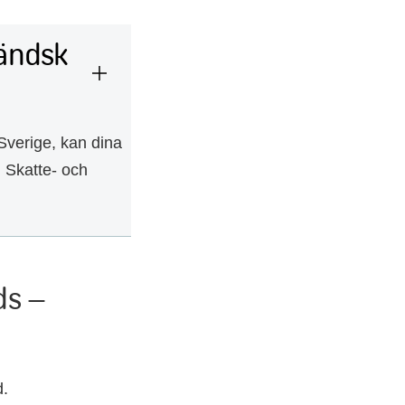
ländsk
 Sverige, kan dina
. Skatte- och
ds –
d.