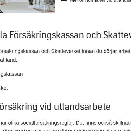
Mer om förmåner vid utlands
a Försäkringskassan och Skatte
Försäkringskassan och Skatteverket innan du börjar arbeta
nat land.
ngskassan
rket
försäkring vid utlandsarbete
har olika socialförsäkringsregler. Det finns också skilln