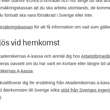
 eller utanför EU/EES-området och hur länge du ska ar
rsäkringskassan att du ska arbeta utomlands, de komme
 fortsatt ska vara försäkrad i Sverige eller inte.
örsäkringskassan
för att få information om vad som gäller
lös vid hemkomst
kademikernas A-kassa och anmäl dig hos
Arbetsförmedl
as oavsett om du har varit en kortare eller längre tid 
ikernas A-kassa
.
kvalificerar dig för ersättning från Akademikernas a-kas
id återkomsten till Sverige söka
stöd från Sveriges Ingenj
d
.