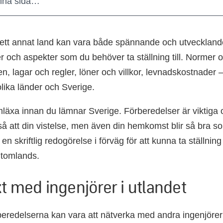
nna sida…
i ett annat land kan vara både spännande och utveckland
rer och aspekter som du behöver ta ställning till. Normer 
n, lagar och regler, löner och villkor, levnadskostnader 
olika länder och Sverige.
läxa innan du lämnar Sverige. Förberedelser är viktiga
å att din vistelse, men även din hemkomst blir så bra so
å en skriftlig redogörelse i förväg för att kunna ta ställning
utomlands.
t med ingenjörer i utlandet
rberedelserna kan vara att nätverka med andra ingenjörer