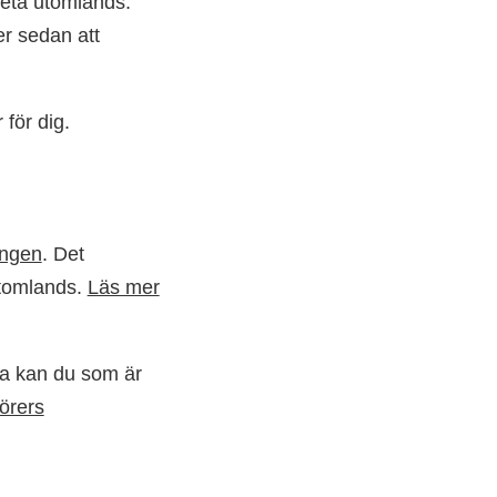
beta utomlands.
r sedan att
 för dig.
ingen
. Det
utomlands.
Läs mer
sa kan du som är
örers