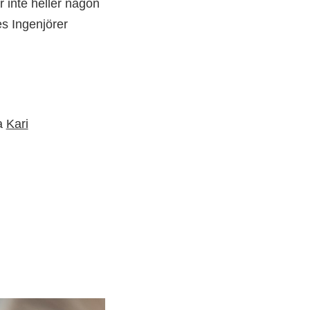
 inte heller någon
s Ingenjörer
ta
Kari