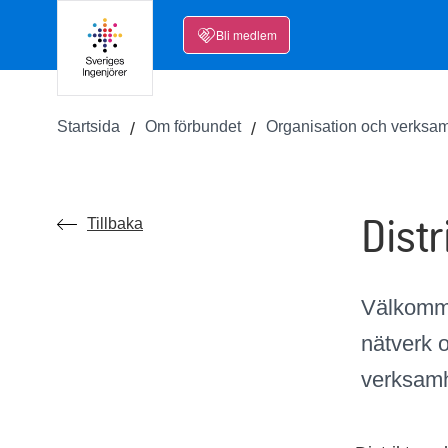
Bli medlem
Startsida
Om förbundet
Organisation och verksa
Dist
Tillbaka
Välkommen
nätverk o
verksam