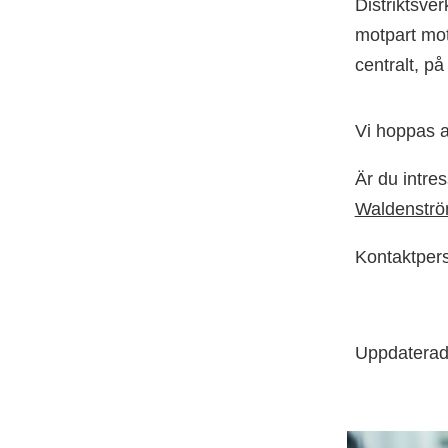
Distriktsve
motpart mot
centralt, på
Vi hoppas a
Är du intre
Waldenstr
Kontaktpers
Uppdaterad