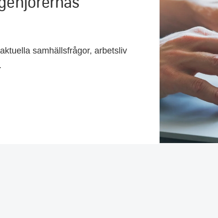
ngenjörernas
aktuella samhällsfrågor, arbetsliv
l.