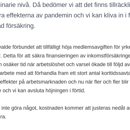
rdinarie nivå. Då bedömer vi att det finns tillräck
ra effekterna av pandemin och vi kan kliva in i
ad försäkring.
 valde förbundet att tillfälligt höja medlemsavgiften för 
Detta för att säkra finansieringen av inkomstförsäkringe
 osäker tid när arbetslöshet och varsel ökade till följd a
t arbete med att förhandla fram ett stort antal korttidssa
ffekter på arbetsmarknaden och nu när fler och fler blir
e och vi kan avsluta höjningen i förtid.
inte göra något, kostnaden kommer att justeras nedåt a
ura.