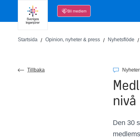
Bli medlem
Startsida
Opinion, nyheter & press
Nyhetsflöde
Tillbaka
Nyheter
Medle
nivå
Den 30 se
medlemsa