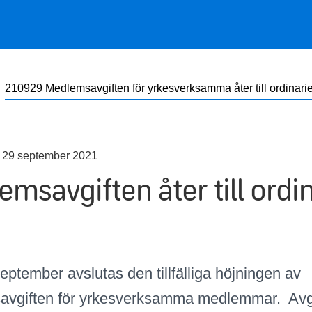
210929 Medlemsavgiften för yrkesverksamma åter till ordinarie
 29 september 2021
msavgiften åter till ordi
ptember avslutas den tillfälliga höjningen av
vgiften för yrkesverksamma medlemmar. Avgi