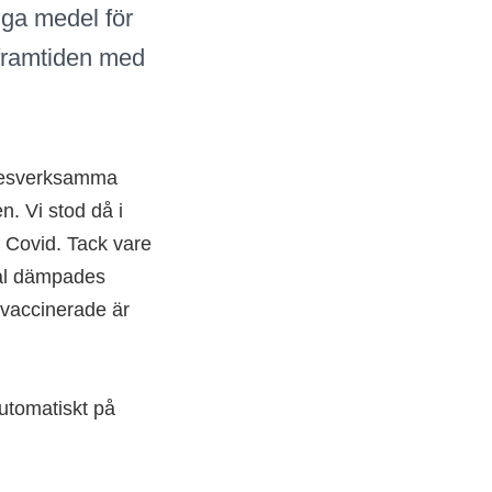
liga medel för
 framtiden med
yrkesverksamma
n. Vi stod då i
v Covid. Tack vare
vtal dämpades
 vaccinerade är
utomatiskt på