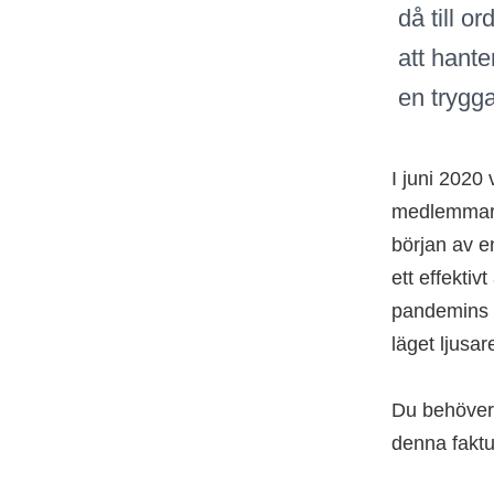
då till o
att hante
en trygg
I juni 2020
medlemmar. 
början av en
ett effektiv
pandemins e
läget ljusar
Du behöver 
denna fakt