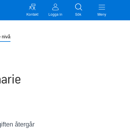
Kontakt
Logga in
Sök
Meny
 nivå
narie
ften återgår