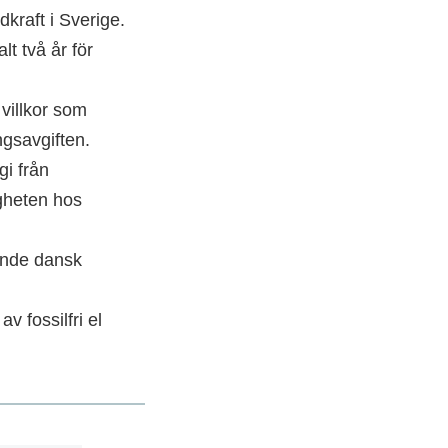
kraft i Sverige.
 två år för
villkor som
ngsavgiften.
i från
igheten hos
ande dansk
 fossilfri el