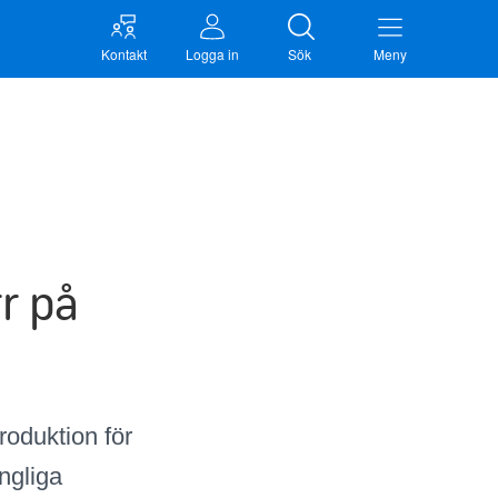
Kontakt
Logga in
Sök
Meny
r på
roduktion för
ngliga