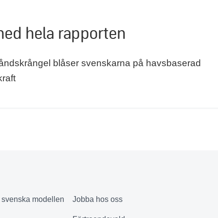
ned hela rapporten
ståndskrångel blåser svenskarna på havsbaserad
raft
& svenska modellen
Jobba hos oss