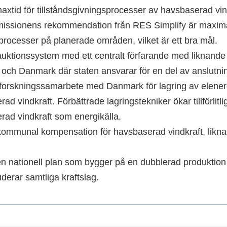
axtid för tillståndsgivningsprocesser av havsbaserad vind
ssionens rekommendation från RES Simplify är maximalt
sprocesser på planerade områden, vilket är ett bra mål.
 auktionssystem med ett centralt förfarande med liknande 
och Danmark där staten ansvarar för en del av anslutni
 forskningssamarbete med Danmark för lagring av elenerg
ad vindkraft. Förbättrade lagringstekniker ökar tillförlitl
rad vindkraft som energikälla.
 kommunal kompensation för havsbaserad vindkraft, likn
n nationell plan som bygger på en dubblerad produktion av
derar samtliga kraftslag.