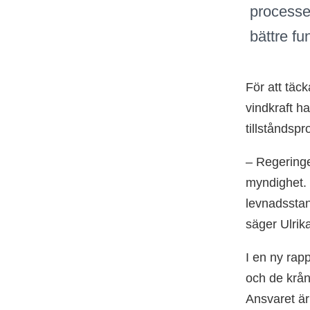
processe
bättre f
För att täck
vindkraft ha
tillståndspr
– Regeringe
myndighet. V
levnadsstan
säger Ulrik
I en ny rap
och de krån
Ansvaret är