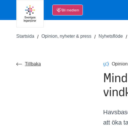
Bli medlem
Startsida
Opinion, nyheter & press
Nyhetsflöde
Tillbaka
Opinion
Mind
vind
Havsbase
att öka 