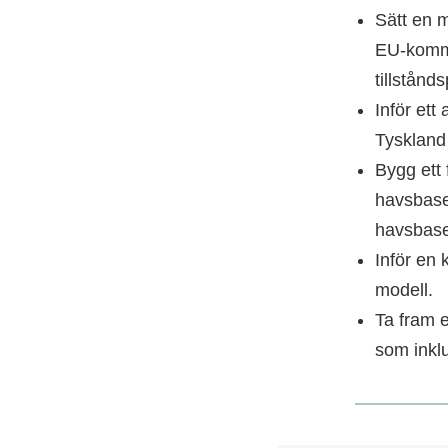
Sätt en m
EU-kommi
tillstånd
Inför ett
Tyskland 
Bygg ett
havsbaser
havsbase
Inför en
modell.
Ta fram e
som inklu