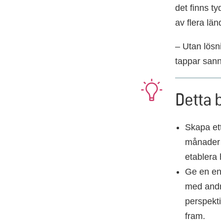
det finns ty
av flera lä
– Utan lösn
tappar sann
Detta 
Skapa ett
månader 
etablera
Ge en en
med andra
perspekt
fram.