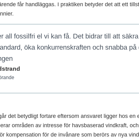
 ärende får handläggas. I praktiken betyder det att ett til
nnier.
 all fossilfri el vi kan få. Det bidrar till att säk
andard, öka konkurrenskraften och snabba på
ngen
dstrand
örande
år det betydligt fortare eftersom ansvaret ligger hos e
erar områden av intresse för havsbaserad vindkraft, och
för kompensation för de invånare som berörs av nya vind