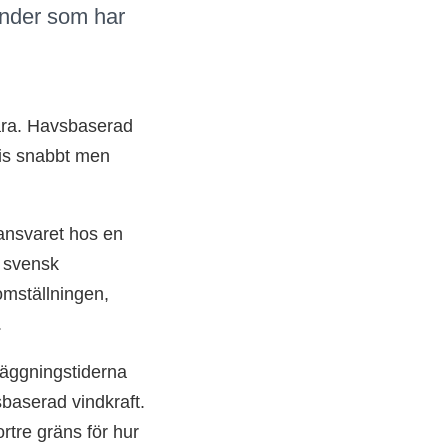
änder som har
 vara. Havsbaserad
evis snabbt men
ansvaret hos en
ra svensk
mställningen,
.
läggningstiderna
sbaserad vindkraft.
rtre gräns för hur