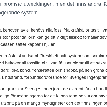
r bromsar utvecklingen, men det finns andra l
ungerande system.
a behoven av el behövs alla fossilfria kraftkällor tas till
r stor potential och kan ge ett viktigt tillskott förhålland
ocessen sätter käppar i hjulen.
n måste skyndsamt föreslå ett nytt system som samlar 
i behöver all fossilfri el vi kan få. Det bidrar till att säk
dard, öka konkurrenskraften och snabba på den gröna o
a Lindstrand, förbundsordförande för Sveriges Ingenjörer
port granskar Sveriges Ingenjörer de extremt långa hand
gliga förutsättningarna för att kunna fatta beslut om hav
 utspritt på en mängd myndigheter och det finns ingen bo