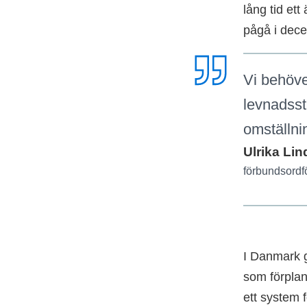
lång tid ett
pågå i dece
Vi behöver
levnadsst
omställni
Ulrika Lin
förbundsordf
I Danmark g
som förplan
ett system 