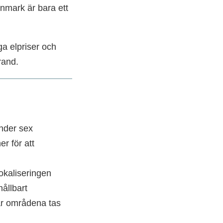
anmark är bara ett
a elpriser och
rand.
under sex
r för att
okaliseringen
ållbart
är områdena tas