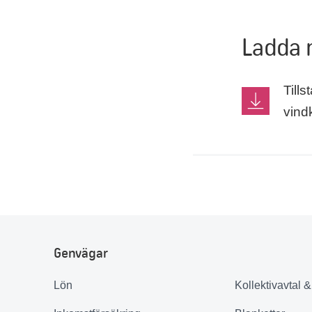
Ladda 
Till
vindk
Genvägar
Lön
Kollektivavtal 