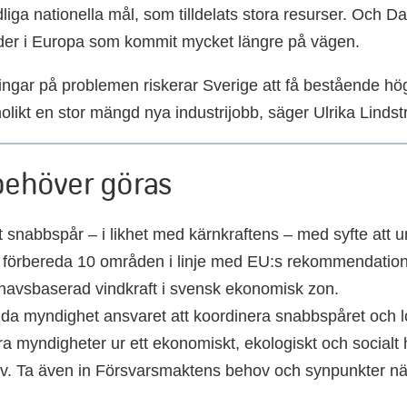
dliga nationella mål, som tilldelats stora resurser. Och D
nder i Europa som kommit mycket längre på vägen.
ingar på problemen riskerar Sverige att få bestående hög
olikt en stor mängd nya industrijobb, säger Ulrika Lindst
behöver göras
 snabbspår – i likhet med kärnkraftens – med syfte att 
förbereda 10 områden i linje med EU:s rekommendatione
 havsbaserad vindkraft i svensk ekonomisk zon.
da myndighet ansvaret att koordinera snabbspåret och l
 myndigheter ur ett ekonomiskt, ekologiskt och socialt h
iv. Ta även in Försvarsmaktens behov och synpunkter n