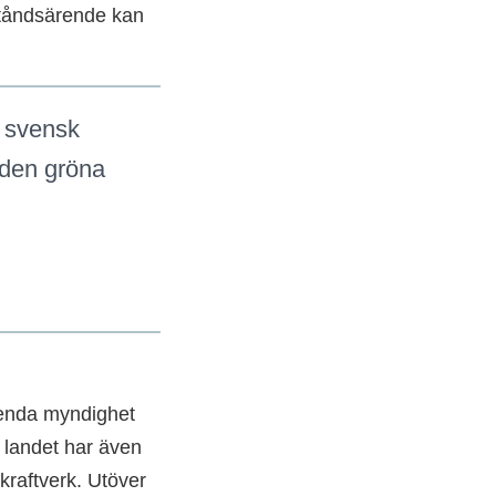
lståndsärende kan
ra svensk
 den gröna
n enda myndighet
 landet har även
kraftverk. Utöver