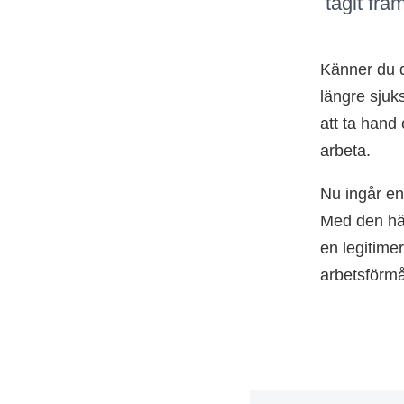
tagit fra
Känner du d
längre sjuk
att ta hand
arbeta.
Nu ingår en
Med den här
en legitime
arbetsförmå