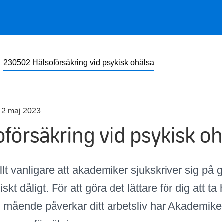
230502 Hälsoförsäkring vid psykisk ohälsa
 2 maj 2023
­försäkring vid psykisk o
allt vanligare att akademiker sjukskriver sig
på 
iskt
dåligt
.
För att göra det lättare för dig att t
t
mående påverkar ditt arbetsliv
har Akademiker