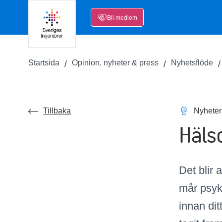
Bli medlem
Startsida
Opinion, nyheter & press
Nyhetsflöde
Tillbaka
Nyheter
Hälso
Det blir 
mår
psyk
innan dit