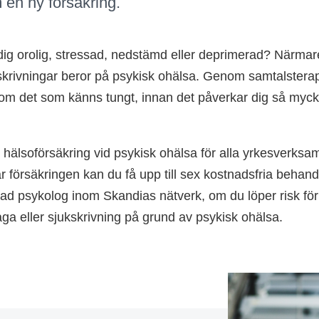
m en ny försäkring.
ig orolig, stressad, nedstämd eller deprimerad? Närmare
skrivningar beror på psykisk ohälsa. Genom samtalsterap
 om det som känns tungt, innan det påverkar dig så mycke
 hälso­försäkring vid psykisk ohälsa för alla yrkesver
 försäkringen kan du få upp till sex kostnadsfria behandli
rad psykolog inom Skandias nätverk, om du löper risk för
ga eller sjukskrivning på grund av psykisk ohälsa.