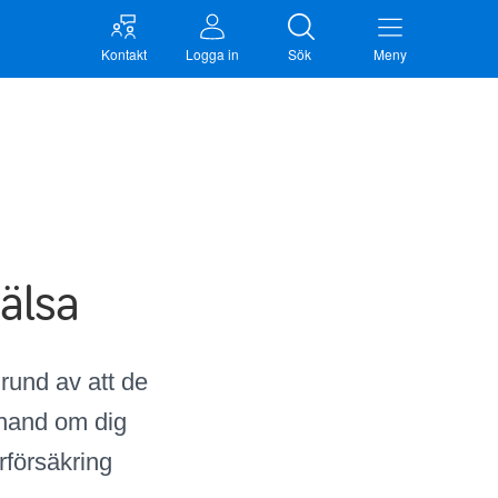
Kontakt
Logga in
Sök
Meny
hälsa
grund av
att de
a hand om dig
försäkring