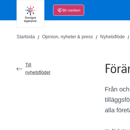
Bli medlem
Startsida
Opinion, nyheter & press
Nyhetsflöde
Förä
Till
nyhetsflödet
Från och 
tilläggsf
alla före