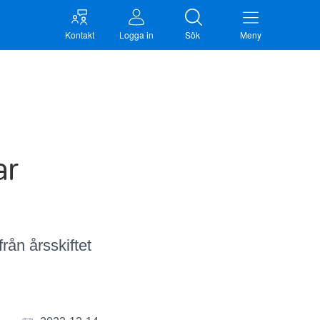
Kontakt
Logga in
Sök
Meny
ar
rån årsskiftet