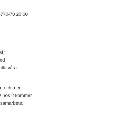
0770-78 20 50
vår
med
alla våra
rån och med
12 hos If kommer
t samarbete.