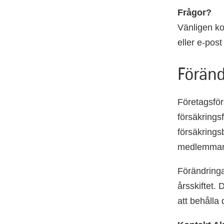
Frågor?
Vänligen ko
eller e-pos
Föränd
Företagsför
försäkrings
försäkringsb
medlemmar o
Förändringa
årsskiftet.
att behålla 