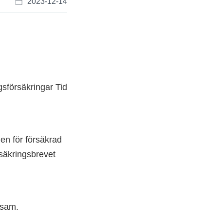
2023-12-14
gsförsäkringar Tid
len för försäkrad
rsäkringsbrevet
ksam.