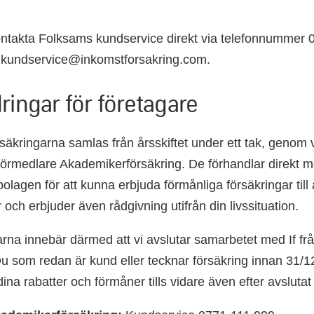
ntakta Folksams kundservice direkt via telefonnummer 
t kundservice@inkomstforsakring.com.
ringar för företagare
säkringarna samlas från årsskiftet under ett tak, genom 
förmedlare Akademikerförsäkring. De förhandlar direkt 
olagen för att kunna erbjuda förmånliga försäkringar till 
ch erbjuder även rådgivning utifrån din livssituation.
rna innebär därmed att vi avslutar samarbetet med If f
 Du som redan är kund eller tecknar försäkring innan 31/
dina rabatter och förmåner tills vidare även efter avsluta