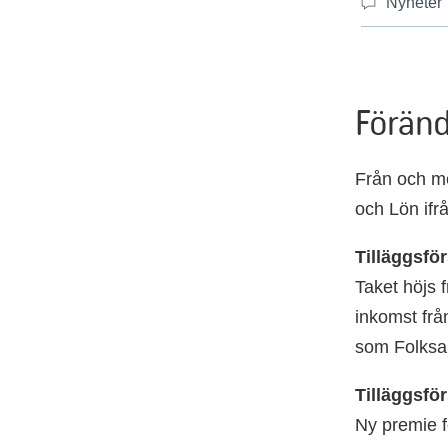
Nyheter
Föränd
Från och me
och Lön ifr
Tilläggsför
Taket höjs 
inkomst frå
som Folksam
Tilläggsfö
Ny premie f