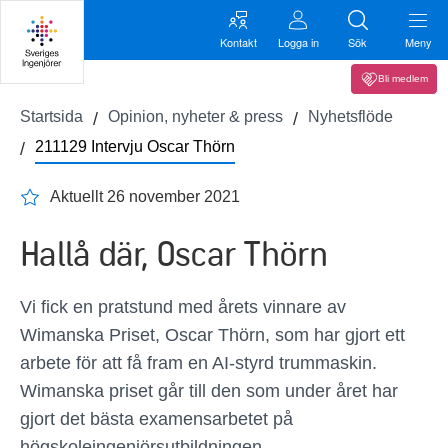
Kontakt
Logga in
Sök
Meny
Bli medlem
Startsida
Opinion, nyheter & press
Nyhetsflöde
211129 Intervju Oscar Thörn
Aktuellt 26 november 2021
Hallå där, Oscar Thörn
Vi fick en pratstund med årets vinnare av
Wimanska Priset, Oscar Thörn, som har gjort ett
arbete för att få fram en AI-styrd trummaskin.
Wimanska priset går till den som under året har
gjort det bästa examensarbetet på
högskoleingenjörsutbildningen.