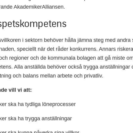
rande AkademikerAlliansen.
 spetskompetens
svillkoren i sektorn behöver hålla jämna steg med andra 
aden, speciellt när det råder konkurrens. Annars riskera
ch regioner och de kommunala bolagen att gå miste om 
ens. Alla anställda behöver också trygga anställningar o
tning och balans mellan arbete och privatliv.
e vill vi att:
er ska ha tydliga löneprocesser
er ska ha trygga anställningar
er ska kunna påverka sina villkor