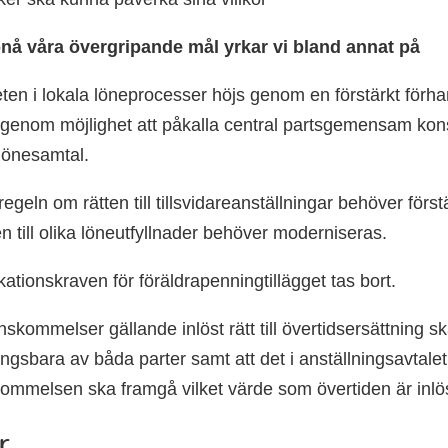
pnå våra övergripande mål yrkar vi bland annat på
teten i lokala löneprocesser höjs genom en förstärkt förhan
genom möjlighet att påkalla central partsgemensam konsu
 lönesamtal.
regeln om rätten till tillsvidareanställningar behöver förs
n till olika löneutfyllnader behöver moderniseras.
fikationskraven för föräldrapenningtillägget tas bort.
nskommelser gällande inlöst rätt till övertidsersättning s
gsbara av båda parter samt att det i anställningsavtalet 
ommelsen ska framgå vilket värde som övertiden är inlö
r