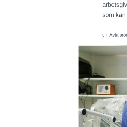
arbetsgiv
som kan l
Avtalsrö