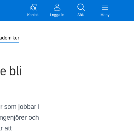
Kontakt
Logga in
Sök
Meny
kademiker
 bli
r som jobbar i
ngenjörer och
 att