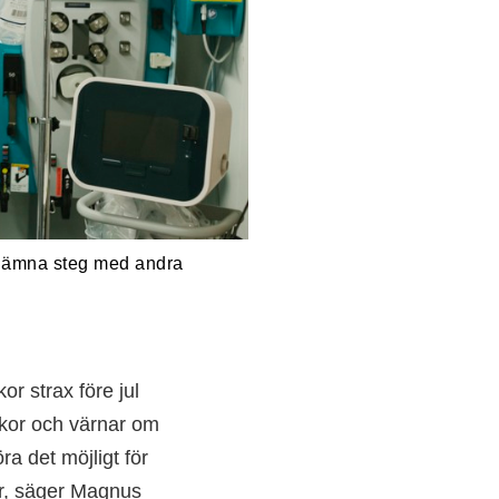
 jämna steg med andra
or strax före jul
llkor och värnar om
ra det möjligt för
or, säger Magnus