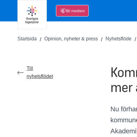
Bli medlem
Startsida
Opinion, nyheter & press
Nyhetsflöde
Komm
Till
nyhetsflödet
mer 
Nu förha
kommuner
Akademik