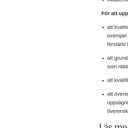
För att up
att kvali
exempel 
förstärkt
att grund
som rätte
att kvali
att övere
uppsägnin
överensk
Läs me