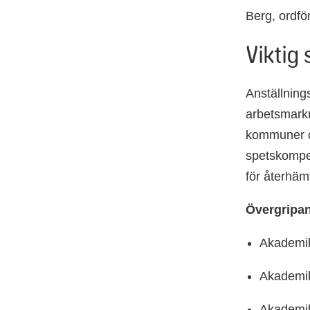
Berg, ordfö
Viktig
Anställning
arbetsmarkn
kommuner o
spetskompet
för återhäm
Övergripand
Akademik
Akademik
Akademik