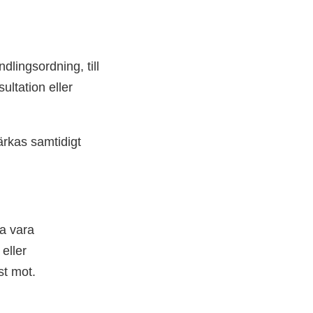
dlingsordning, till
ltation eller
tärkas samtidigt
ka vara
eller
st mot.