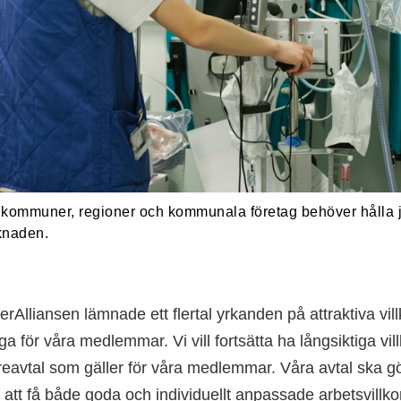
 i kommuner, regioner och kommunala företag behöver hålla
knaden.
Alliansen lämnade ett flertal yrkanden på attraktiva villk
ga för våra medlemmar. Vi vill fortsätta ha långsiktiga vi
areavtal som gäller för våra medlemmar. Våra avtal ska gö
att få både goda och individuellt anpassade arbetsvillk