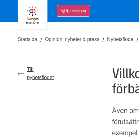
Bli medlem
Startsida
Opinion, nyheter & press
Nyhetsflöde
Vill
Till
nyhetsflödet
förb
Även om 
förutsätt
exempel 