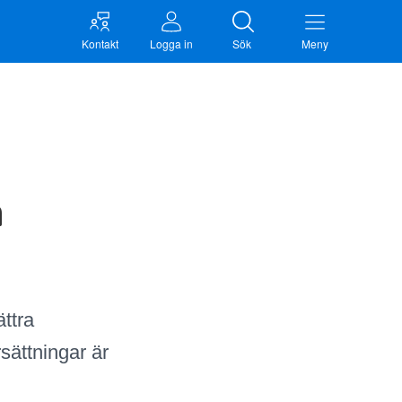
Kontakt
Logga in
Sök
Meny
n
ttra
sättningar är