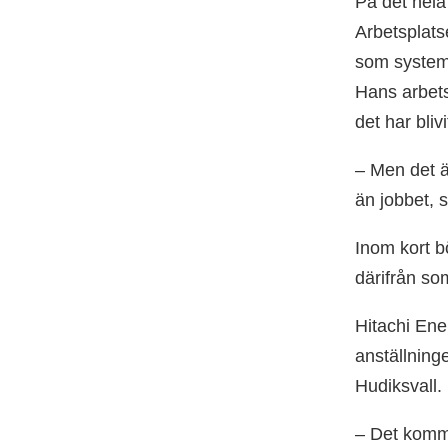
På det hela
Arbetsplats
som systemi
Hans arbets
det har bliv
– Men det ä
än jobbet, 
Inom kort b
därifrån som
Hitachi Ener
anställning
Hudiksvall. 
– Det komme