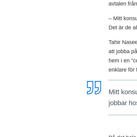
avtalen frå
– Mitt kons
Det är de al
Tahir Nasee
att jobba p
hem i en ”c
enklare för
Mitt kons
jobbar ho