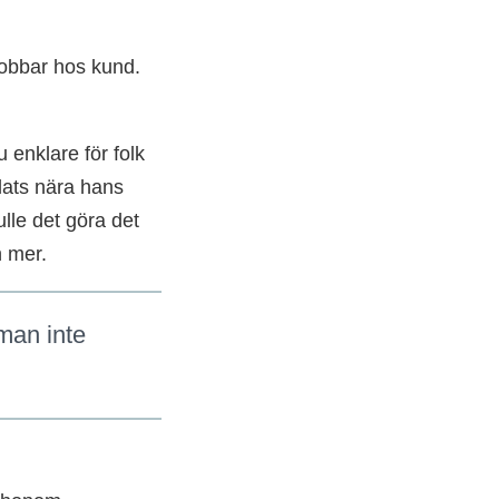
jobbar hos kund.
 enklare för folk
plats nära hans
lle det göra det
n mer.
 man inte