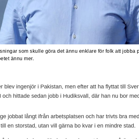
ningar som skulle göra det ännu enklare för folk att jobba på
betet ännu mer.
 blev ingenjör i Pakistan, men efter att ha flyttat till Sv
och hittade sedan jobb i Hudiksvall, där han nu bor med 
ge jobbat långt ifrån arbetsplatsen och har trivts bra me
a till en storstad, utan vill gärna bo kvar i en mindre stad.