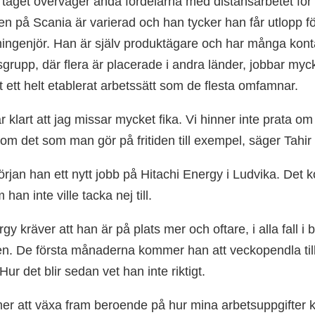
 taget överväger ändå fördelarna med distansarbetet fö
en på Scania är varierad och han tycker han får utlopp f
ngenjör. Han är själv produktägare och har många kontak
grupp, där flera är placerade i andra länder, jobbar myc
it ett helt etablerat arbetssätt som de flesta omfamnar.
r klart att jag missar mycket fika. Vi hinner inte prata o
som det som man gör på fritiden till exempel, säger Tahir
örjan han ett nytt jobb på Hitachi Energy i Ludvika. Det 
 han inte ville tacka nej till.
gy kräver att han är på plats mer och oftare, i alla fall i 
en. De första månaderna kommer han att veckopendla till
Hur det blir sedan vet han inte riktigt.
r att växa fram beroende på hur mina arbetsuppgifter k