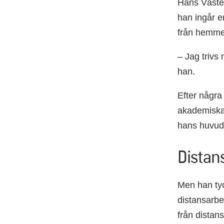
Hans Väster
han ingår e
från hemmet
– Jag trivs 
han.
Efter några 
akademiska 
hans huvu
Distan
Men han tyc
distansarbe
från distans