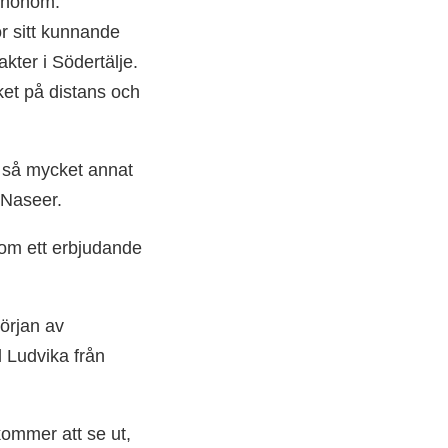
r honom.
ör sitt kunnande
ter i Södertälje.
ket på distans och
m så mycket annat
 Naseer.
kom ett erbjudande
början av
 Ludvika från
ommer att se ut,