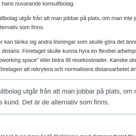
n hans nuvarande konsultbolag.
ultbolag utgår från att man jobbar på plats, om man inte 
ternativ som finns.
r kan tänka sig andra lösningar som skulle göra det ännu
å distans. Företaget skulle kunna hyra en flexibel arbets
oworking space” eller bidra till resekostnader. Kanske sku
 företagen att rekrytera och normalisera distansarbetet ä
ultbolag utgår från att man jobbar på plats, om
s kund. Det är de alternativ som finns.