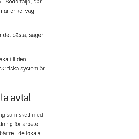
i Södertälje, där
mmar enkel väg
r det bästa, säger
aka till den
kritiska system är
la avtal
ring som skett med
tning för arbete
ättre i de lokala