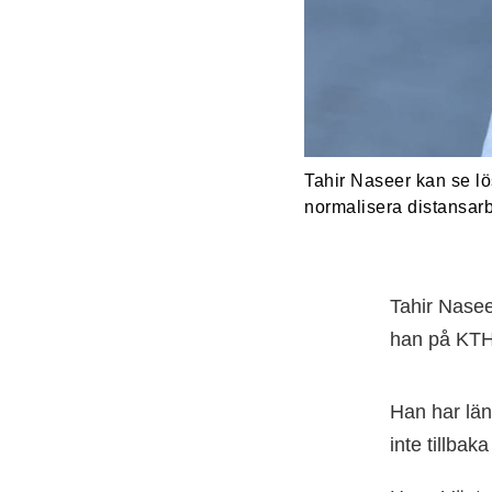
Tahir Naseer kan se lös
normalisera distansar
Tahir Naseer
han på KTH 
Han har län
inte tillbak