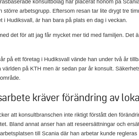
åsbaserade konsultbolag har placerat honom på Scania 
n större arbetsgrupp. Eftersom resan tar lite drygt tre ti
 i Hudiksvall, är han bara på plats en dag i veckan.
med det för att jag får mycket mer tid med familjen. Det ä
år på ett företag i Hudiksvall vände han under två år tillb
världen på KTH men är sedan par år konsult. Säkerhets
dområde.
sarbete kräver förändring av loka
ker att konsultbranschen inte riktigt förstått den föränd
tet. Bland annat anser han att reseersättningar och ersät
arbetsplatsen till Scania där han arbetar kunde regleras b