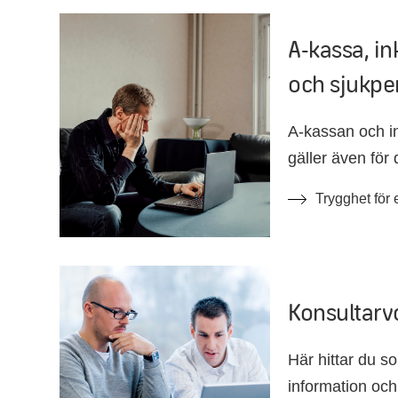
A-kassa, i
och sjukpe
A-kassan och i
gäller även för
Läs mer om vad 
Trygghet för
arbetslöshet oc
Konsultarv
Här hittar du s
information oc