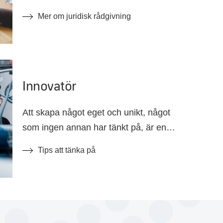
medlem och egenföretagare kan du få
Mer om juridisk rådgivning
upp till två timmars gratis konsultation.
Innovatör
Att skapa något eget och unikt, något
som ingen annan har tänkt på, är en
viktig drivkraft för många av de
Tips att tänka på
ingenjörer som funderar på att starta
eget. Kanske är nästa stora grej din?