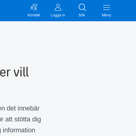
Kontakt
Logga in
Sök
Meny
r vill
en det innebär
 att stötta dig
g information