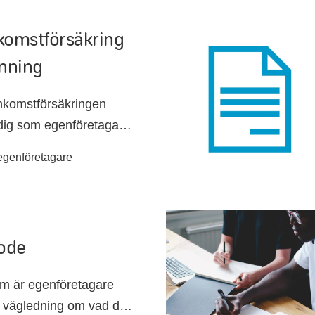
nkomstförsäkring
nning
nkomstförsäkringen
 dig som egenföretagare.
som gäller vid ofrivillig
 egenföretagare
h om du skulle bli sjuk.
ode
om är egenföretagare
h vägledning om vad du