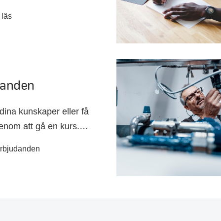
r dina tjänster. Logga in
 läs
v informationen.
danden
dina kunskaper eller få
genom att gå en kurs.
at erbjudanden för att
erbjudanden
bet och utveckla dig