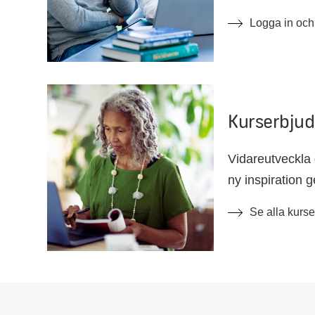
ska ta betalt fö
Logga in och
för att ta del a
Kurserbju
Vidareutveckla 
ny inspiration 
Här har vi saml
Se alla kurs
stärka dig i job
personligen.