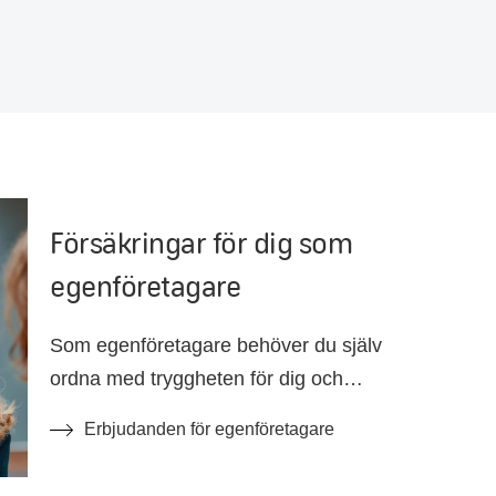
Försäkringar för dig som
egenföretagare
Som egenföretagare behöver du själv
ordna med tryggheten för dig och
företaget. Förutom en
Erbjudanden för egenföretagare
företagsförsäkring finns det
försäkringar som kan hjälpa dig om du