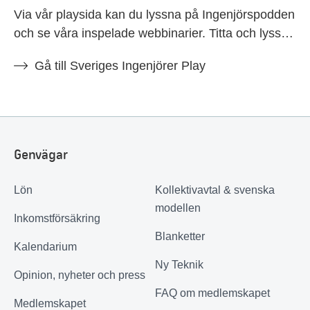
Via vår playsida kan du lyssna på Ingenjörspodden
och se våra inspelade webbinarier. Titta och lyssna
när det passar dig. Fler kommande webbinarier
Gå till Sveriges Ingenjörer Play
hittar du i vårt kalendarium.
Genvägar
Lön
Kollektivavtal & svenska
modellen
Inkomstförsäkring
Blanketter
Kalendarium
Ny Teknik
Opinion, nyheter och press
FAQ om medlemskapet
Medlemskapet