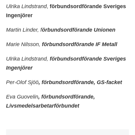
Ulrika Lindstrand
,
förbundsordförande Sveriges
Ingenjörer
Martin Linder, f
örbundsordförande Unionen
Marie Nilsson,
f
örbundsordförande IF Metall
Ulrika Lindstrand,
f
örbundsordförande Sveriges
Ingenjörer
Per-Olof Sjöö
, f
örbundsordförande, GS-facket
Eva Guovelin
, f
örbundsordförande,
Livsmedelsarbetarförbundet