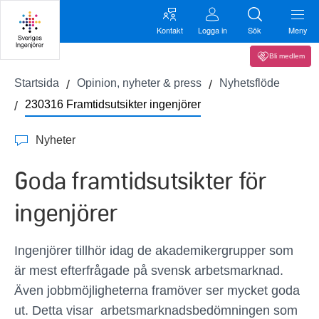
Kontakt
Logga in
Sök
Meny
Bli medlem
Startsida
Opinion, nyheter & press
Nyhetsflöde
230316 Framtidsutsikter ingenjörer
Nyheter
Goda framtidsutsikter för
ingenjörer
Ingenjörer tillhör idag de akademikergrupper som
är mest efterfrågade på svensk arbetsmarknad.
Även jobbmöjligheterna framöver ser mycket goda
ut. Detta visar arbetsmarknadsbedömningen som