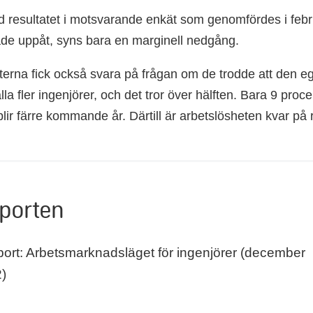
 resultatet i motsvarande enkät som genomfördes i febru
de uppåt, syns bara en marginell nedgång.
rna fick också svara på frågan om de trodde att den e
lla fler ingenjörer, och det tror över hälften. Bara 9 procen
blir färre kommande år. Därtill är arbetslösheten kvar på
pporten
ort: Arbetsmarknadsläget för ingenjörer (december
)