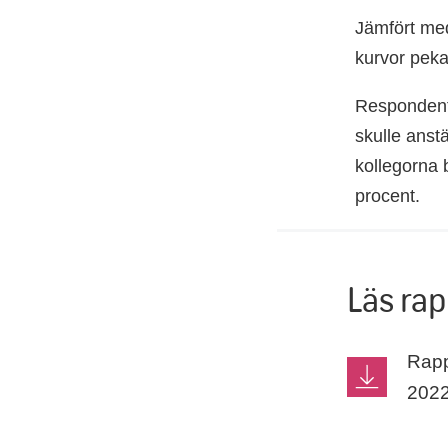
Jämfört med
kurvor peka
Respondente
skulle anstä
kollegorna 
procent.
Läs ra
Rapp
2022