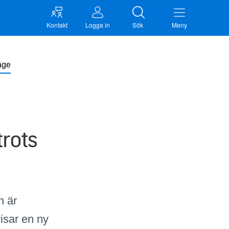
Kontakt
Logga in
Sök
Meny
äge
rots
n är
visar en ny