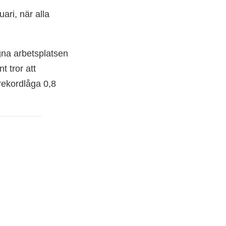
ari, när alla
gna arbetsplatsen
t tror att
 rekordlåga 0,8