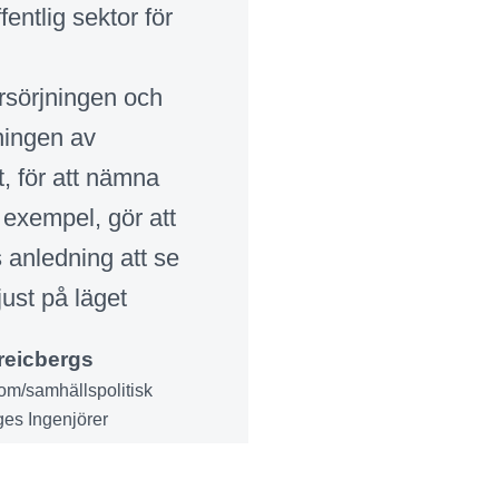
ffentlig sektor för
rsörjningen och
ningen av
t, för att nämna
 exempel, gör att
s anledning att se
ljust på läget
reicbergs
m/samhällspolitisk
ges Ingenjörer