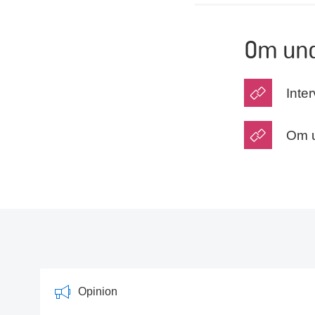
Om und
Inte
Om u
Opinion