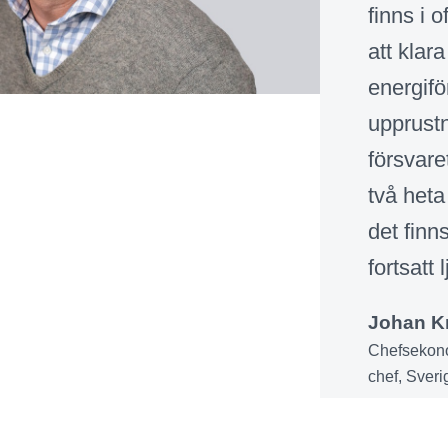
finns i o
att klara
energifö
upprust
försvare
två heta
det finn
fortsatt 
Johan K
Chefsekono
chef, Sveri