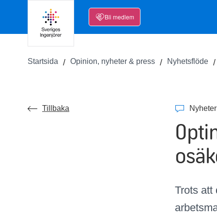
Bli medlem
Startsida
Opinion, nyheter & press
Nyhetsflöde
Tillbaka
Nyheter
Opti
osäk
Trots att
arbetsmar