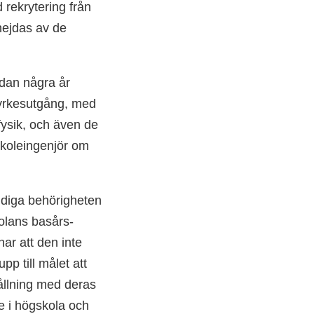
d rekrytering från
 hejdas av de
edan några år
n yrkesutgång, med
fysik, och även de
skole­ingenjör om
ndiga behörigheten
kolans basårs­
nar att den inte
pp till målet att
ållning med deras
de i högskola och