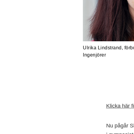
Ulrika Lindstrand, fö
Ingenjörer
Klicka här f
Nu pågår Sk