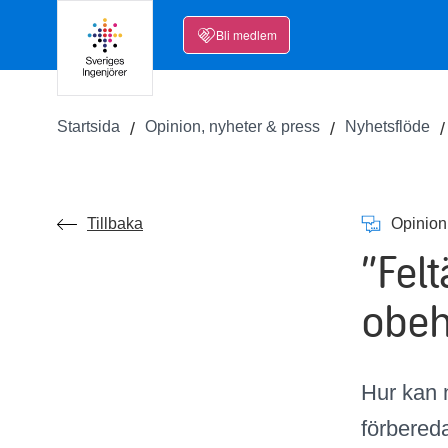
Bli medlem
Startsida
Opinion, nyheter & press
Nyhetsflöde
Tillbaka
Opinion
”Felt
obeh
Hur kan 
förbereda