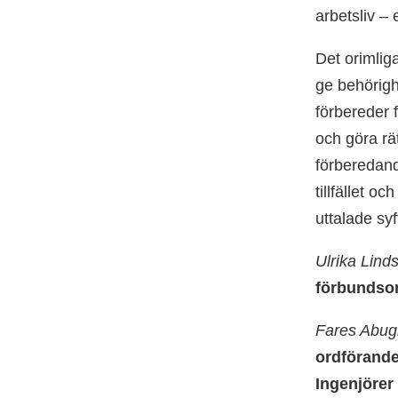
arbetsliv – 
Det orimliga
ge behörighe
förbereder 
och göra rä
förberedand
tillfället o
uttalade syf
Ulrika Lind
förbundsor
Fares Abug
ordförande
Ingenjörer