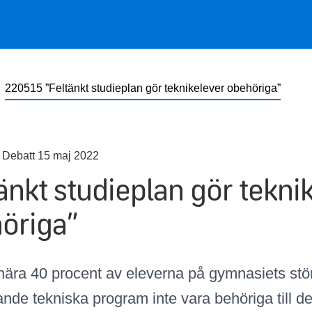
220515 ”Feltänkt studieplan gör teknik­elever obehöriga”
 Debatt 15 maj 2022
änkt studieplan gör teknik
öriga”
nära 40 procent av eleverna på gymnasiets stö
nde tekniska program inte vara behöriga till d