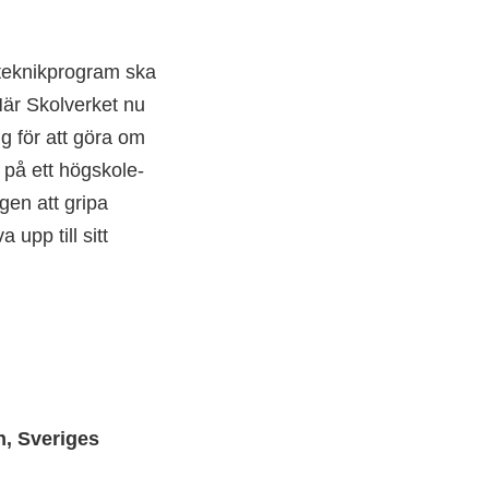
 teknik­program ska
 När Skolverket nu
g för att göra om
 på ett högskole­
gen att gripa
 upp till sitt
n, Sveriges