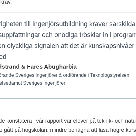
krav.
gheten till ingenjörs­utbildning kräver särskilda 
uppfattningar och onödiga trösklar in i progra
n olyckliga signalen att det är kunskaps­nivåer 
ed
ndstrand & Fares Abugharbia
örande Sveriges Ingenjörer & ordförande i Teknolog­styrelsen
relsedamot Sveriges Ingenjörer
e konstatera i vår rapport var elever på teknik- och nat
nte gått på högskolan, mindre benägna att läsa högre kur