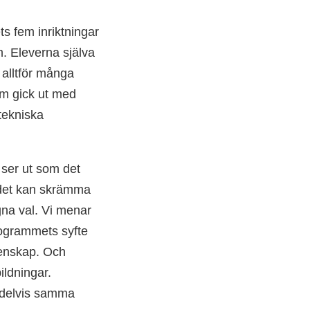
s fem inriktningar
m. Eleverna själva
 alltför många
om gick ut med
 tekniska
 ser ut som det
å det kan skrämma
gna val. Vi menar
rogrammets syfte
tenskap. Och
ildningar.
r delvis samma