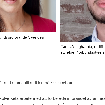
rbundsordförande Sveriges
Fares Abugharbia, ordför
styrelsen/förbundsstyrel
ör att komma till artiklen på SvD Debatt
olverkets arbete med att förbereda införandet av ämnes