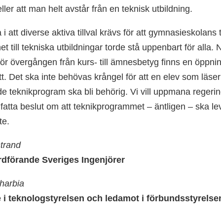
eller att man helt avstår från en teknisk utbildning.
 i att diverse aktiva tillval krävs för att gymnasie­skolans
t till tekniska utbildningar torde stå uppenbart för alla.
för övergången från kurs- till ämnesbetyg finns en öppnin
tt. Det ska inte behövas krångel för att en elev som läser
e teknik­program ska bli behörig. Vi vill uppmana regerin
ch fatta beslut om att teknik­programmet – äntligen – ska leva
te.
strand
dförande Sveriges Ingenjörer
harbia
 i teknolog­styrelsen och ledamot i förbunds­styrelse