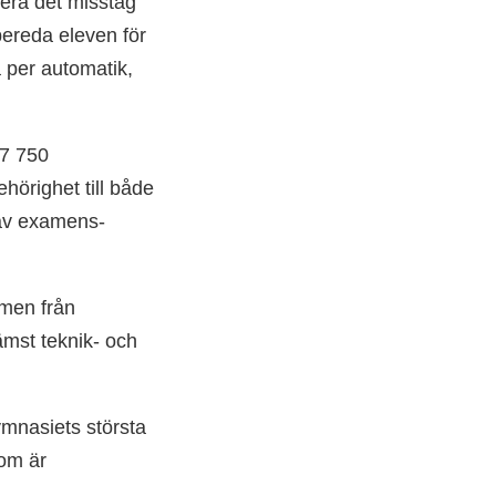
gera det misstag
ereda eleven för
 per automatik,
 7 750
örighet till både
t av examens­
amen från
ämst teknik- och
mnasiets största
som är