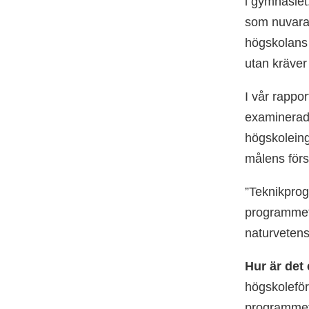
i gymnasiet
som nuvaran
högskolans 
utan kräver 
I vår rappor
examinerade
högskole­in
målens förs
”Teknikprog
programmet 
natur­vete
Hur är det
högskole­fö
programmet