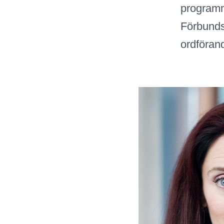
programm
Förbunds
ordföran