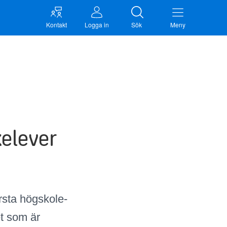
Kontakt
Logga in
Sök
Meny
­elever
rsta högskole­
et som är