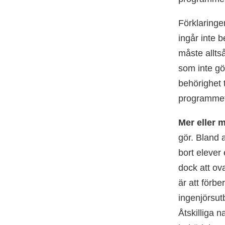
Förklaringe
ingår inte 
måste alltså
som inte gö
behörighet t
programmet 
Mer eller 
gör. Bland 
bort elever
dock att ov
är att förb
ingenjörs­ut
Åtskilliga n