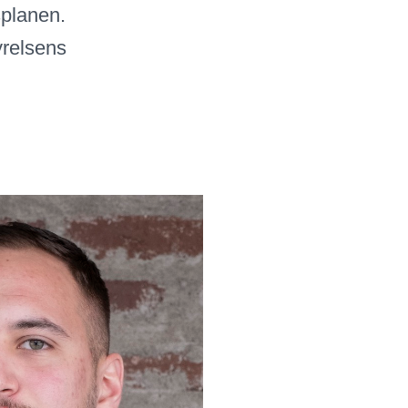
splanen.
yrelsens