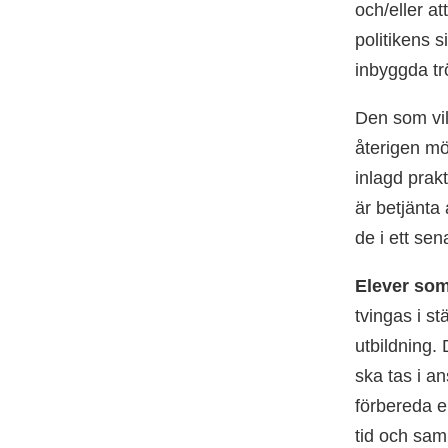
och/eller at
politikens s
inbyggda tr
Den som vil
återigen mö
inlagd prak
är betjänta 
de i ett sen
Elever som
tvingas i s
utbildning. 
ska tas i an
förbereda e
tid och samh