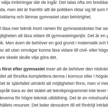
t välja inriktningar där de ingår. Det talas ofta om bredda
ida, men det är framför allt de politiken riktar sig till som
ösklarna och lämnar gymnasiet utan behörighet.
l läsa mer teknik inom ramen för gymnasie­skolan har s
jligheten att läsa vidare till gymnasie­ingenjör. Det är e
tik. Men även de behöver en god grund i matematik och 
av att utan omvägar kunna läsa vidare till civil- eller hög
are skede skulle vilja göra det.
 först efter gymnasiet
inser att de behöver den nödvä
tället att försöka komplettera denna i komvux eller i högs
Det är självfallet utmärkt att möjligheten finns, men vi me
språk bara av det skälet att teknik­programmet inte lever u
leverna för högre teknisk utbildning. Det är en misshush
ällets resurser. Det leder dessutom till ett fördröjt inträ