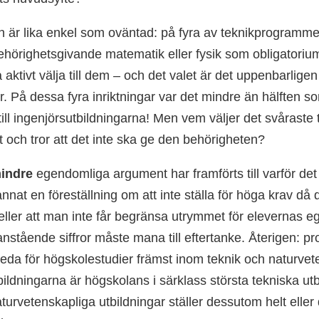
n är lika enkel som oväntad: på fyra av teknik­programmet
behörighets­givande matematik eller fysik som obligatoriu
 aktivt välja till dem – och det valet är det uppenbarligen
r. På dessa fyra inriktningar var det mindre än hälften s
ill ingenjörs­utbildningarna! Men vem väljer det svåraste
och tror att det inte ska ge den behörigheten?
mindre
egendomliga argument har framförts till varför det
annat en föreställning om att inte ställa för höga krav d
 eller att man inte får begränsa utrymmet för elevernas e
anstående siffror måste mana till eftertanke. Återigen: p
ereda för högskole­studier främst inom teknik och naturve
bildningarna är högskolans i särklass största tekniska utb
atur­vetenskapliga utbildningar ställer dessutom helt elle