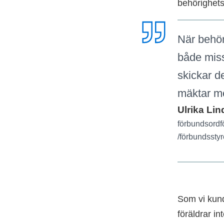
behörighets­
När behöri
både miss
skickar de
mäktar m
Ulrika Li
förbundsordf
/förbundssty
Som vi kund
föräldrar i