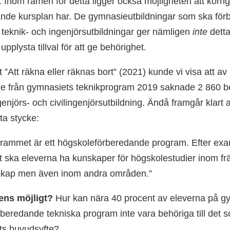
. Inom ramen för detta ligger också möjligheten att korri
de kursplan har. De gymnasie­utbildningar som ska förb
teknik- och ingenjörs­utbildningar ger nämligen
inte
detta
upplysta tillval för att ge behörighet.
t ”Att räkna eller räknas bort” (2021) kunde vi visa att av
 från gymnasiets teknik­program 2019 saknade 2 860 beh
genjörs- och civilingenjörs­utbildning. Ändå framgår klar
ta stycke:
rammet är ett högskole­förberedande program. Efter ex
ska eleverna ha kunskaper för högskole­studier inom fr
nskap men även inom andra områden.”
 ens möjligt?
Hur kan nära 40 procent av eleverna på gy
rberedande tekniska program inte vara behöriga till det 
s huvudsyfte?