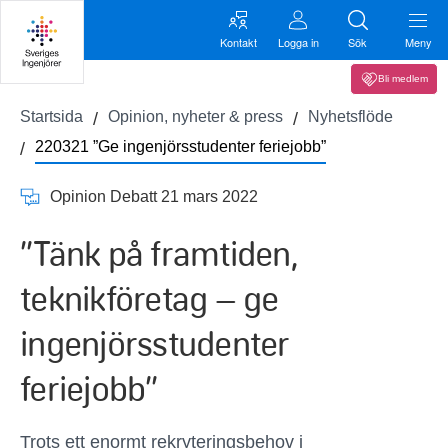
Kontakt
Logga in
Sök
Meny
Bli medlem
Startsida
Opinion, nyheter & press
Nyhetsflöde
220321 ”Ge ingenjörsstudenter feriejobb”
Opinion Debatt 21 mars 2022
”Tänk på framtiden,
teknikföretag – ge
ingenjörsstudenter
feriejobb”
Trots ett enormt rekryteringsbehov i