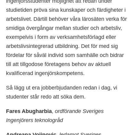
ingenjörsstudenter möjlighet att redan under
studietiden pröva sina kunskaper och färdigheter i
arbetslivet. Därtill behöver våra lärosäten verka för
smidiga övergångar mellan studier och arbetsliv,
exempelvis i form av verksamhetsförlagd eller
arbetslivsintegrerad utbildning. Det för med sig
fördelar för såväl individ som samhälle och bidrar
till att tillgodose företagens behov av aktuell
kvalificerad ingenjörskompetens.
Så lägg ut era jobberbjudanden redan i dag, vi
studenter står redo att söka dem.
Fares Abugharbia
,
ordförande Sveriges
Ingenjörers teknologråd
Andreana Vojinovic
,
ledamot Sveriges