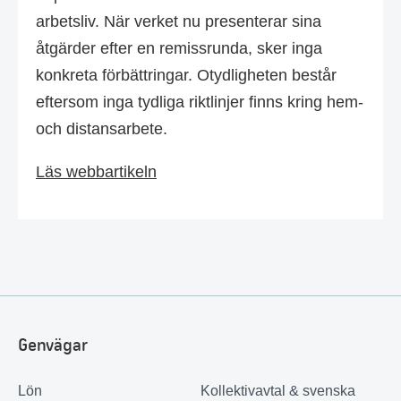
arbetsliv. När verket nu presenterar sina
åtgärder efter en remissrunda, sker inga
konkreta förbättringar. Otydligheten består
eftersom inga tydliga riktlinjer finns kring hem-
och distansarbete.
Läs webbartikeln
Genvägar
Lön
Kollektivavtal & svenska