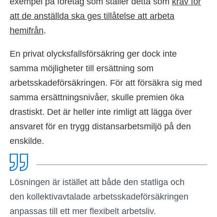
exempel på företag som ställer detta som
krav för
att de anställda ska ges tillåtelse att arbeta
hemifrån
.
En privat olycksfallsförsäkring ger dock inte
samma möjligheter till ersättning som
arbetsskadeförsäkringen. För att försäkra sig med
samma ersättningsnivåer, skulle premien öka
drastiskt. Det är heller inte rimligt att lägga över
ansvaret för en trygg distansarbetsmiljö på den
enskilde.
Lösningen är istället att både den statliga och
den kollektivavtalade arbetsskadeförsäkringen
anpassas till ett mer flexibelt arbetsliv.