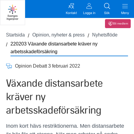
Kontakt
Logga in
Sök
Meny
Bli medlem
Startsida
Opinion, nyheter & press
Nyhetsflöde
220203 Växande distansarbete kräver ny
arbetsskadeförsäkring
Opinion Debatt 3 februari 2022
Växande distansarbete
kräver ny
arbetsskadeförsäkring
Inom kort hävs restriktionerna. Men distansarbete