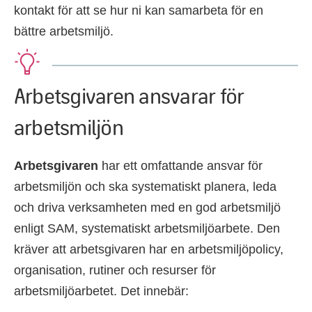
kontakt för att se hur ni kan samarbeta för en
bättre arbetsmiljö.
Arbetsgivaren ansvarar för
arbetsmiljön
Arbetsgivaren
har ett omfattande ansvar för
arbetsmiljön och ska systematiskt planera, leda
och driva verksamheten med en god arbetsmiljö
enligt SAM, systematiskt arbetsmiljöarbete. Den
kräver att arbetsgivaren har en arbetsmiljöpolicy,
organisation, rutiner och resurser för
arbetsmiljöarbetet. Det innebär: