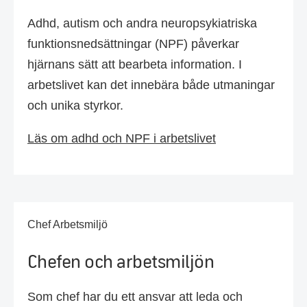
Adhd, autism och andra neuropsykiatriska
funktionsnedsättningar (NPF) påverkar
hjärnans sätt att bearbeta information. I
arbetslivet kan det innebära både utmaningar
och unika styrkor.
Läs om adhd och NPF i arbetslivet
Chef Arbetsmiljö
Chefen och arbetsmiljön
Som chef har du ett ansvar att leda och