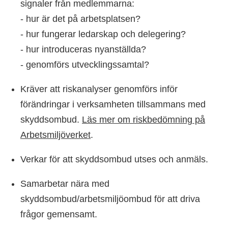
signaler från medlemmarna:
- hur är det på arbetsplatsen?
- hur fungerar ledarskap och delegering?
- hur introduceras nyanställda?
- genomförs utvecklingssamtal?
Kräver att riskanalyser genomförs inför
förändringar i verksamheten tillsammans med
skyddsombud.
Läs mer om riskbedömning på
Arbetsmiljöverket
.
Verkar för att skyddsombud utses och anmäls.
Samarbetar nära med
skyddsombud/arbetsmiljöombud för att driva
frågor gemensamt.