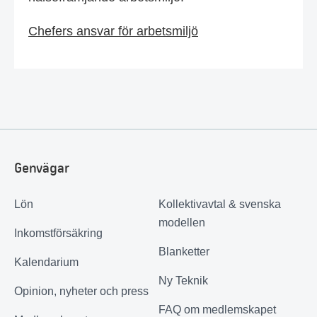
Chefers ansvar för arbetsmiljö
Genvägar
Lön
Kollektivavtal & svenska
modellen
Inkomstförsäkring
Blanketter
Kalendarium
Ny Teknik
Opinion, nyheter och press
FAQ om medlemskapet