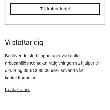
Till kalendariet
Vi stöttar dig
Behöver du stöd i uppdraget vad gäller
arbetsmiljö? Kontakta rådgivningen så hjälper vi
dig. Ring 08-613 80 00 eller använd vårt
kontaktformulär.
Kontakta oss