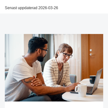
Senast uppdaterad 2026-03-26