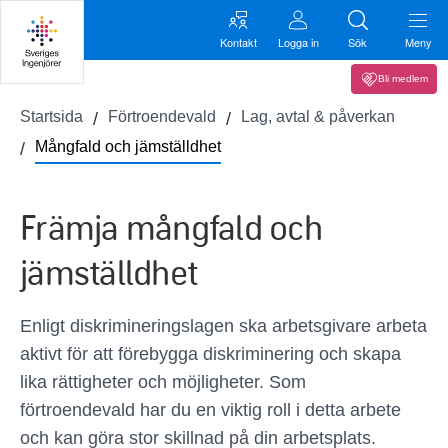
Kontakt
Logga in
Sök
Meny
Bli medlem
Startsida
Förtroendevald
Lag, avtal & påverkan
Mångfald och jämställdhet
Främja mångfald och
jämställdhet
Enligt
d
iskrimineringslagen
ska
arbetsgivare arbeta
aktivt för att förebygga diskriminering och skapa
lika rättigheter och möjligheter. Som
förtroendevald
har du en viktig roll
i detta arbete
och
kan göra
stor
skillnad på din arbetsplats
.