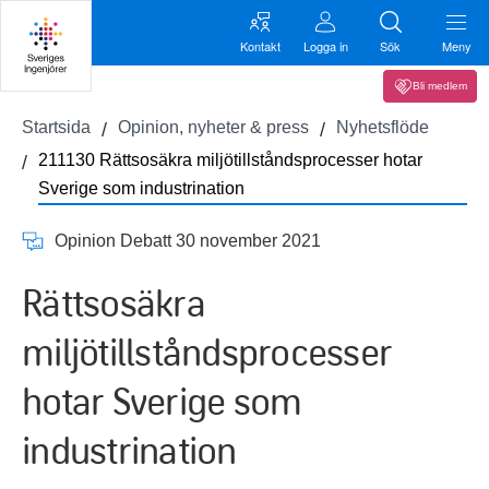
Kontakt
Logga in
Sök
Meny
Bli medlem
Startsida
Opinion, nyheter & press
Nyhetsflöde
211130 Rättsosäkra miljötillståndsprocesser hotar
Sverige som industrination
Opinion Debatt 30 november 2021
Rättsosäkra
miljötillståndsprocesser
hotar Sverige som
industrination