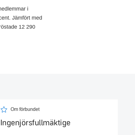
 medlemmar i
ocent. Jämfört med
 röstade 12 290
Om förbundet
Ingenjörsfullmäktige