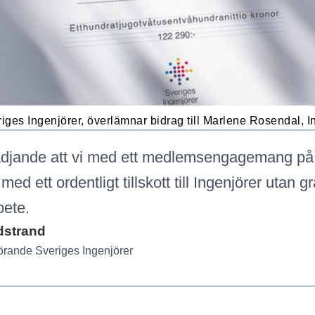
riges Ingenjörer, överlämnar bidrag till Marlene Rosendal, I
ädjande att vi med ett medlemsengagemang på
med ett ordentligt tillskott till Ingenjörer utan g
bete.
dstrand
örande Sveriges Ingenjörer