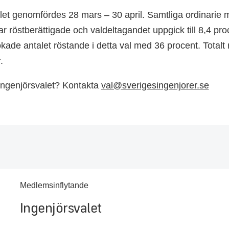
let genomfördes 28 mars – 30 april. Samtliga ordinarie
ar röstberättigade och valdeltagandet uppgick till 8,4 pr
 ökade antalet röstande i detta val med 36 procent. Totalt
r.
Ingenjörsvalet? Kontakta
val@sverigesingenjorer.se
Medlemsinflytande
Ingenjörsvalet