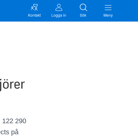
Kontakt
Logga in
Sök
Meny
jörer
d 122 290
ects på