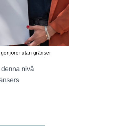
ngenjörer utan gränser
 denna nivå
ränsers