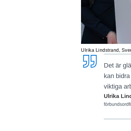
Ulrika Lindstrand, Sve
Det är gl
kan bidra 
viktiga ar
Ulrika Lin
förbundsordf