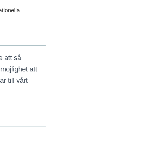
tionella
e att så
öjlighet att
 till vårt