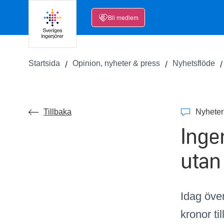
Bli medlem
Startsida
Opinion, nyheter & press
Nyhetsflöde
Tillbaka
Nyheter
Ingen
utan
Idag öve
kronor ti