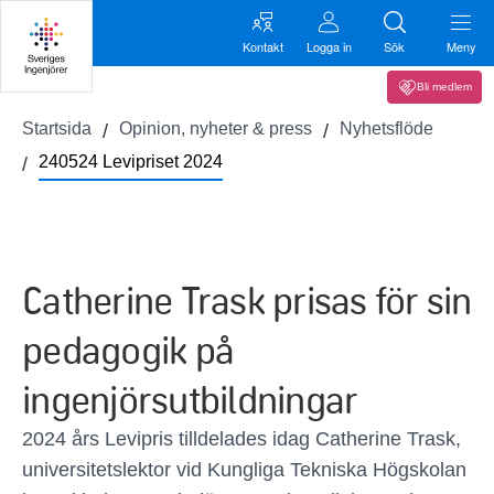
Kontakt
Logga in
Sök
Meny
Bli medlem
Startsida
Opinion, nyheter & press
Nyhetsflöde
240524 Levipriset 2024
Catherine Trask prisas för sin
pedagogik på
ingenjörsutbildningar
2024 års Levipris tilldelades idag Catherine Trask,
universitetslektor vid Kungliga Tekniska Högskolan