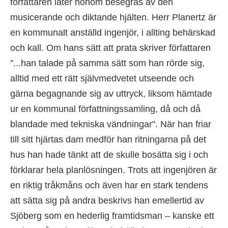
författaren låter honom besegras av den
musicerande och diktande hjälten. Herr Planertz är
en kommunalt anställd ingenjör, i allting behärskad
och kall. Om hans sätt att prata skriver författaren
"...han talade på samma sätt som han rörde sig,
alltid med ett rätt självmedvetet utseende och
gärna begagnande sig av uttryck, liksom hämtade
ur en kommunal författningssamling, då och då
blandade med tekniska vändningar". När han friar
till sitt hjärtas dam medför han ritningarna på det
hus han hade tänkt att de skulle bosätta sig i och
förklarar hela planlösningen. Trots att ingenjören är
en riktig tråkmåns och även har en stark tendens
att sätta sig på andra beskrivs han emellertid av
Sjöberg som en hederlig framtidsman – kanske ett