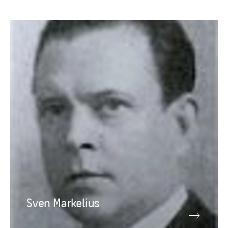
Sven Markelius
Samhällsingenjören
Sven Markelius som stadsplanedirektör
omkring 1954.
Källa: Wikimedia Commons.
Sven Markelius