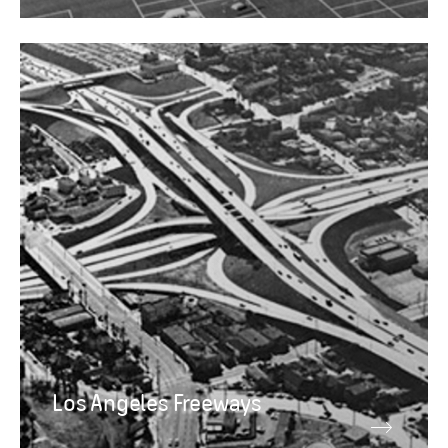
Los Angeles Freeways
Stig Nordqvist och bilsamhället
Los Angeles Freeways, The Four Level, 1954,
ett år efter öppnandet.
Courtesy of the Dick Whittington Photography
Collection, USC Libraries.
Los Angeles Freeways