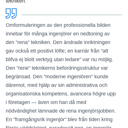
tekniken.
Omformuleringen av den professionella bilden
innebar för många ingenjörer en nedtoning av
den "rena" tekniken. Den ändrade inriktningen
gav också ett positivt löfte; en karriär från "att
blifva ej blott verktyg utan ledare" var nu möjlig.
Den "rene" teknikerns befordringsstruktur var
begränsad. Den "moderne ingeniören" kunde
däremot, med hjälp av sin administrativa och
organisatoriska kompetens, avancera högre upp
i företagen — även om han då med
nödvändighet lämnade de rena ingenjörsjobben.
En "framgångsrik ingenjör" blev från tiden kring
första världskriget, paradoxalt nog, en ingenjör