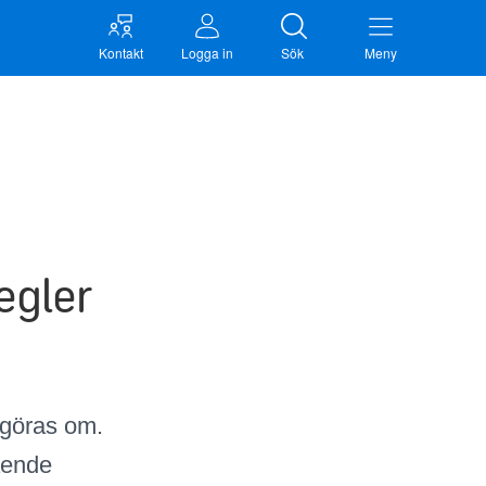
Kontakt
Logga in
Sök
Meny
egler
 göras om.
ående