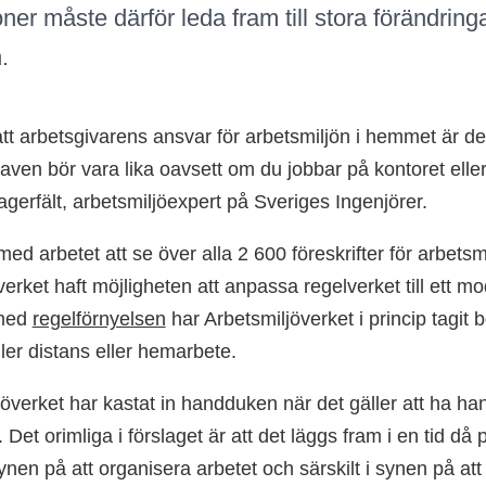
ner måste därför leda fram till stora förändring
.
att arbetsgivarens ansvar för arbetsmiljön i hemmet är 
raven bör vara lika oavsett om du jobbar på kontoret ell
erfält, arbetsmiljöexpert på Sveriges Ingenjörer.
d arbetet att se över alla 2 600 föreskrifter för arbetsm
erket haft möjligheten att anpassa regelverket till ett mo
 med
regelförnyelsen
har Arbetsmiljöverket i princip tagit b
ler distans eller hemarbete.
jöverket har kastat in handduken när det gäller att ha han
 Det orimliga i förslaget är att det läggs fram i en tid d
 synen på att organisera arbetet och särskilt i synen på 