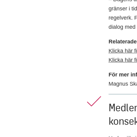
gränser i ti
regelverk. 
dialog med
Relaterade
Klicka här f
Klicka här 
För mer in
Magnus Skag
Medle
konse