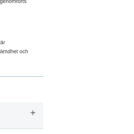
genomförts
vär
stämdhet och