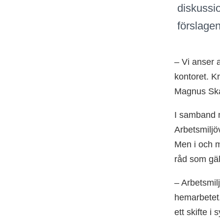
diskussio
förslagen
– Vi anser 
kontoret. K
Magnus Skag
I samband me
Arbetsmiljöv
Men i och
råd som gäl
– Arbetsmil
hemarbetet.
ett skifte i