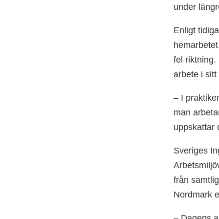
under längr
Enligt tidig
hemarbetet.
fel riktning
arbete i sit
– I praktike
man arbetar
uppskattar 
Sveriges Ing
Arbetsmiljöv
från samtli
Nordmark et
– Dagens ar