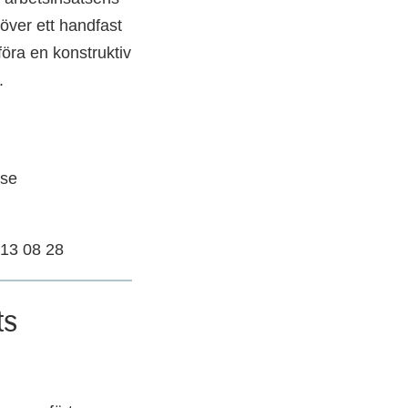
höver ett handfast
föra en konstruktiv
.
se
613 08 28
ts