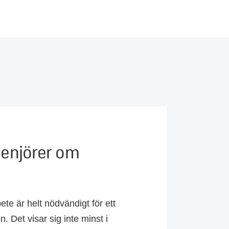
genjörer om
ete är helt nödvändigt för ett
n. Det visar sig inte minst i