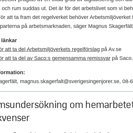
d och rum suddas ut. Det är för det arbetslivet som vi be
För att ta fram det regelverket behöver Arbetsmiljöverket 
 parterna på arbetsmarknaden, säger Magnus Skagerfält
 länkar
ör att ta del Arbetsmiljöverkets regelförslag
på Av.se
för att ta del av Saco:s gemensamma remissvar
på Saco.
formation:
erfält, magnus.skagerfalt@sverigesingenjorer.se, 08-
msundersökning om hemarbete
kvenser