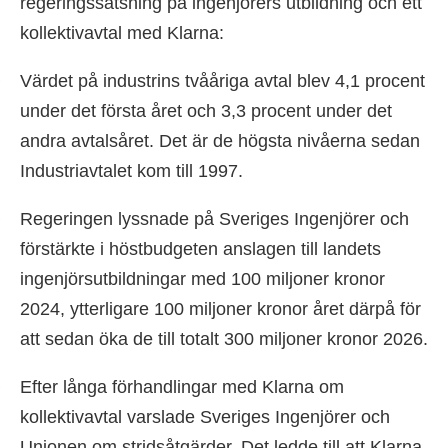
regeringssatsning på ingenjörers utbildning och ett
kollektivavtal med Klarna:
·
Värdet på industrins tvååriga avtal blev 4,1 procent
under det första året och 3,3 procent under det
andra avtalsåret. Det är de högsta nivåerna sedan
Industriavtalet kom till 1997.
·
Regeringen lyssnade på Sveriges Ingenjörer och
förstärkte i höstbudgeten anslagen till landets
ingenjörsutbildningar med 100 miljoner kronor
2024, ytterligare 100 miljoner kronor året därpå för
att sedan öka de till totalt 300 miljoner kronor 2026.
·
Efter långa förhandlingar med Klarna om
kollektivavtal varslade Sveriges Ingenjörer och
Unionen om stridsåtgärder. Det ledde till att Klarna