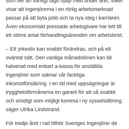
som fler än vanligt tagit hjälp med under året, vilket
visar att ingenjörerna i en rörlig arbetsmarknad
passar på att byta jobb och ta nya steg i karriären.
Även ekonomiskt pressade arbetsgivare har lett till
ett större antal förhandlingsärenden om arbetsbrist.
– Ett yrkesliv kan snabbt förändras, och på ett
oväntat sätt. Den vanliga månadslönen kan bli
halverad med enbart a-kassa för anställda
ingenjörer som saknar vår fackliga
inkomstförsäkring. I en tid med uppsägningar är
trygghetsförmånerna en garant för att så snabbt
och smidigt som möjligt komma i ny sysselsättning,
säger Ulrika Lindstrand.
För tredje året i rad tillhör Sveriges Ingenjörer de